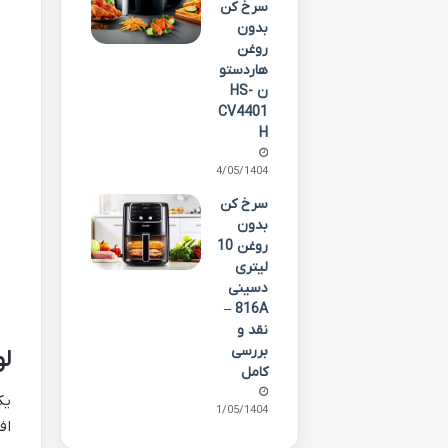
سرخ کن
بدون
روغن
هاردستو
ن HS-
CV4401
H
14/05/1404
سرخ کن
بدون
روغن 10
لیتری
دسینی
816A –
نقد و
بررسی
لو
کامل
11/05/1404
اف