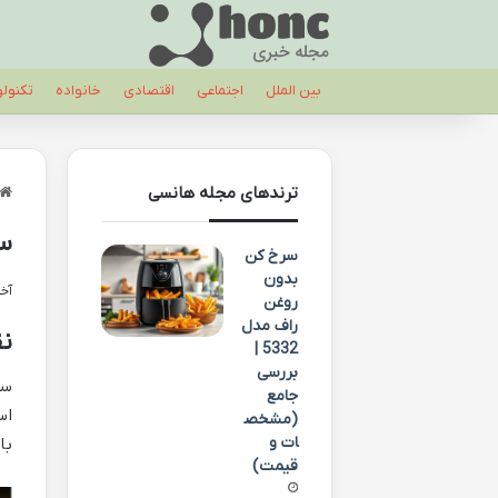
بین الملل
اجتماعی
اقتصادی
خانواده
تکنول
ترندهای مجله هانسی
سرخ
سرخ کن
بدون
آخری
روغن
راف مدل
نق
5332 |
بررسی
جامع
اس
(مشخص
ات و
با
قیمت)