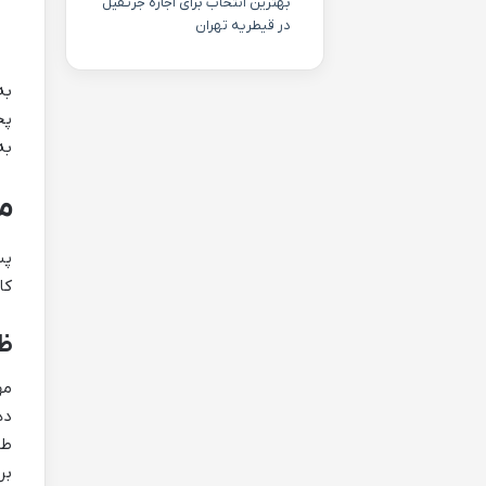
بهترین انتخاب برای اجاره جرثقیل
در قیطریه تهران
پخ
به
مز
کا
ظر
ده
طو
بر