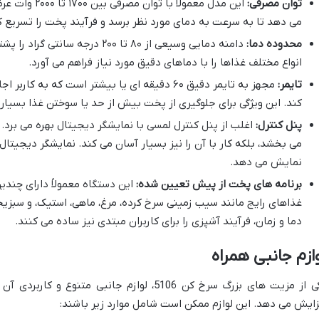
توان مصرفی:
این مدل معمولاً
می دهد تا به سرعت به دمای مورد نظر برسد و فرآیند پخت را تسریع ک
محدوده دما:
دامنه دمایی وسیعی از ۸۰ تا ۲۰۰ در
انواع مختلف غذاها را با دماهای دقیق مورد نیاز فراهم می آورد.
تایمر:
مجهز به تایمر دقیق ۶۰ دقیقه ای یا بیشتر است که 
کند. این ویژگی برای جلوگیری از پخت بیش از حد یا سوختن غذا بسیار
پنل کنترل:
اغلب از پنل کنترل لمسی با نمایشگر دیجیتال بهره می برد.
می بخشد، بلکه کار با آن را نیز بسیار آسان می کند. نمایشگر دیجیتال،
نمایش می دهد.
برنامه های پخت از پیش تعیین شده:
این دستگاه معمولاً دارای چند
غذاهای رایج مانند سیب زمینی سرخ کرده، مرغ، ماهی، استیک، و سبزیج
دما و زمان، فرآیند آشپزی را برای کاربران مبتدی نیز ساده می کنند.
ازم جانبی همراه
یکی از مزیت های بزرگ سرخ کن 5106، لوازم جانبی
زایش می دهد. این لوازم ممکن است شامل موارد زیر باشند: