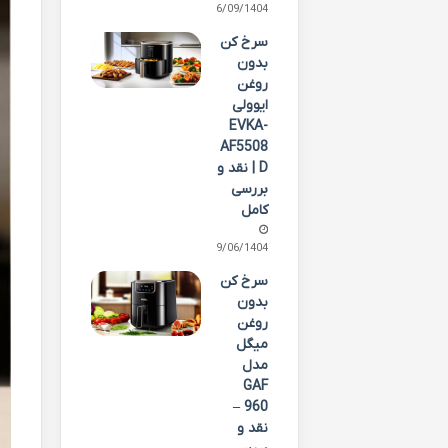
16/09/1404
سرخ کن
بدون
روغن
ایوولی
EVKA-
AF5508
D | نقد و
بررسی
کامل
29/06/1404
سرخ کن
بدون
روغن
میگل
مدل
GAF
960 –
نقد و