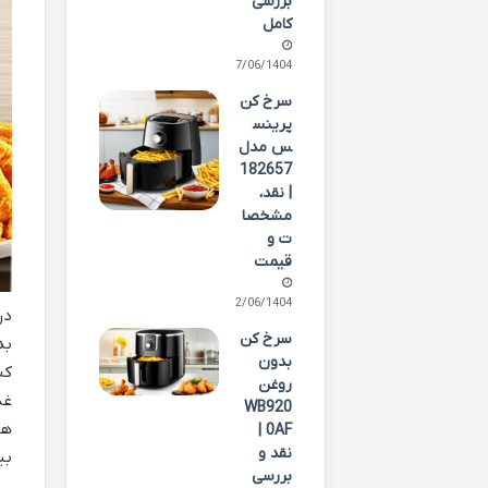
بررسی
کامل
07/06/1404
سرخ کن
پرینس
س مدل
182657
| نقد،
مشخصا
ت و
قیمت
02/06/1404
در
سرخ کن
بد
بدون
کن
روغن
غذ
WB920
0AF |
نقد و
بی
بررسی