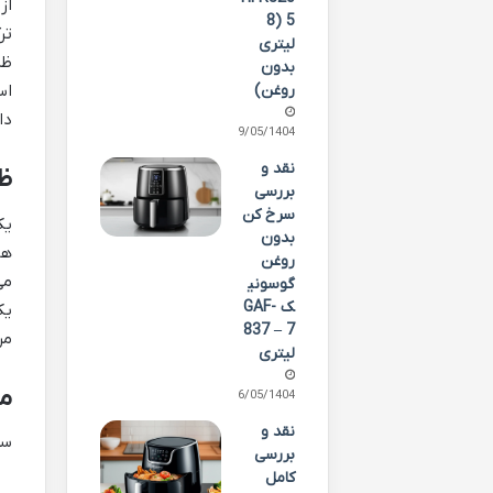
از
5 (8
تر
لیتری
بدون
روغن)
اس
دا
19/05/1404
نقد و
ظرفی
بررسی
سرخ کن
بدون
روغن
می
گوسونی
ک GAF-
یک
837 – 7
مر
لیتری
م
16/05/1404
نقد و
سرخ کن 5106 به م
بررسی
کامل