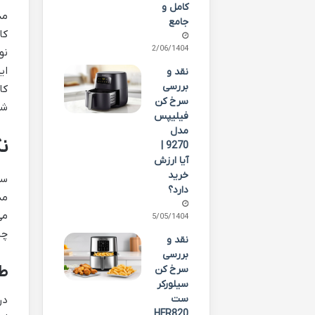
کامل و
جامع
کا
02/06/1404
نو
ای
نقد و
بررسی
سرخ کن
شم
فیلیپس
مدل
نگ
9270 |
آیا ارزش
خرید
دارد؟
25/05/1404
چن
نقد و
بررسی
طر
سرخ کن
سیلورکر
ست
HFR820