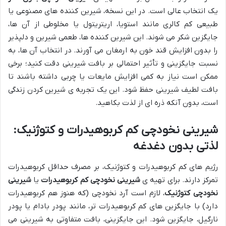
یک انتخاب عالی است. در این نسخه، شیرین کننده های مصنوعی یا
طبیعی کم کالری مانند استویا، اریتریتول یا مخلوطی از آن ها،
جایگزین شکر می شوند. این شیرین کننده ها، طعمی شیرین و دلپذیر
را بدون افزایش قند خون به ارمغان می آورند. در انتخاب آن ها، به
نسبت جایگزینی و تأثیر احتمالی بر بافت شیرینی دقت کنید؛ برخی
ممکن است نیاز به کمی افزایش مایعات یا چربی داشته باشند تا
بافت لطیف شیرینی حفظ شود. این یک تجربه ی شیرین کردن زندگی
است، بدون آنکه ذره ای از لذت بکاهید.
شیرینی نخودچی کم کربوهیدرات و کتوژنیک:
لذتی بدون دغدغه
رژیم های کم کربوهیدرات و کتوژنیک، بر مصرف حداقل کربوهیدرات
تمرکز دارند. برای تهیه ی
شیرینی نخودچی کم کربوهیدرات
یا
شیرینی
نخودچی کتوژنیک
، لازم است آرد نخودچی (که هنوز هم کربوهیدرات
دارد) با جایگزین های کم کربوهیدرات تر، مانند پودر بادام یا پودر
نارگیل، جایگزین شود. این جایگزینی، بافت متفاوتی به شیرینی می