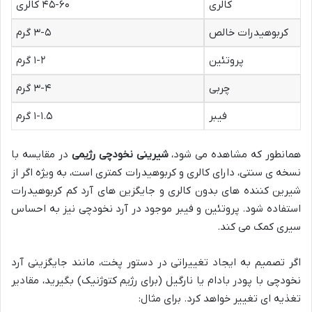
کالری
۴۵-۶۰ کالری
کربوهیدرات خالص
۳-۵ گرم
پروتئین
۱-۲ گرم
چربی
۳-۴ گرم
فیبر
۱-۱.۵ گرم
همانطور که مشاهده می شود،
شیرینی نخودچی رژیمی
در مقایسه با
نسخه ی سنتی، دارای کالری و کربوهیدرات کمتری است، به ویژه اگر از
شیرین کننده های بدون کالری و جایگزین های آرد کم کربوهیدرات
استفاده شود. پروتئین و فیبر موجود در آرد نخودچی نیز به احساس
سیری کمک می کند.
اگر تصمیم به ایجاد تغییراتی در دستور پخت، مانند جایگزینی آرد
نخودچی با پودر بادام یا نارگیل (برای رژیم کتوژنیک) بگیرید، مقادیر
تغذیه ای تغییر خواهد کرد. برای مثال: