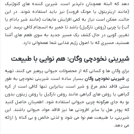
دهد که البته همچنان دلپذیر است. شیرین کننده های کتوژنیک
(مانند اریتریتول یا مونگ فروت) نیز باید استفاده شوند. در این
حالت، ممکن است نیاز به کمی افزایش مایعات (مانند شیر بادام یا
آب) یا چربی (روغن نارگیل) باشد تا خمیر به انسجام کافی برسد. این
تغییر، گویی در حال کشف یک مسیر جدید به سوی طعم های آشنا
هستید، مسیری که با اصول رژیم غذایی شما همخوانی دارد.
شیرینی نخودچی وگان: هم نوایی با طبیعت
برای وگان ها و کسانی که از محصولات حیوانی پرهیز می کنند، تهیه
ی
شیرینی نخودچی وگان
بسیار ساده است. شیرینی نخودچی به طور
سنتی فاقد تخم مرغ و شیر است، بنابراین تنها کافی است از کره
گیاهی یا روغن های گیاهی مانند روغن نارگیل یا روغن زیتون بدون
بو به جای هرگونه چربی حیوانی استفاده شود. اطمینان حاصل کنید
که پودر هل یا سایر افزودنی ها نیز فاقد مواد حیوانی باشند. این
شیرینی، با طبیعت هم نوا می شود و لذتی خالص و بی گناه را ارائه
می دهد.