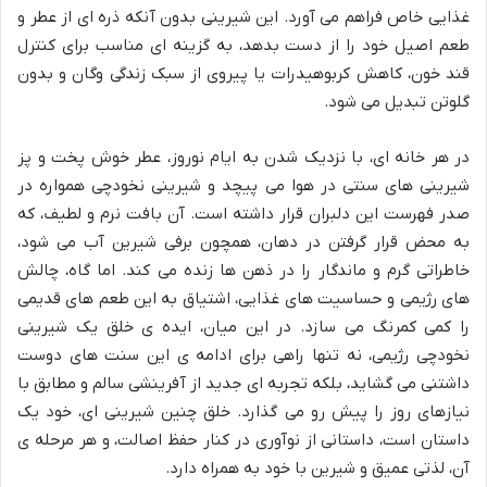
غذایی خاص فراهم می آورد. این شیرینی بدون آنکه ذره ای از عطر و
طعم اصیل خود را از دست بدهد، به گزینه ای مناسب برای کنترل
قند خون، کاهش کربوهیدرات یا پیروی از سبک زندگی وگان و بدون
گلوتن تبدیل می شود.
در هر خانه ای، با نزدیک شدن به ایام نوروز، عطر خوش پخت و پز
شیرینی های سنتی در هوا می پیچد و شیرینی نخودچی همواره در
صدر فهرست این دلبران قرار داشته است. آن بافت نرم و لطیف، که
به محض قرار گرفتن در دهان، همچون برفی شیرین آب می شود،
خاطراتی گرم و ماندگار را در ذهن ها زنده می کند. اما گاه، چالش
های رژیمی و حساسیت های غذایی، اشتیاق به این طعم های قدیمی
را کمی کمرنگ می سازد. در این میان، ایده ی خلق یک شیرینی
نخودچی رژیمی، نه تنها راهی برای ادامه ی این سنت های دوست
داشتنی می گشاید، بلکه تجربه ای جدید از آفرینشی سالم و مطابق با
نیازهای روز را پیش رو می گذارد. خلق چنین شیرینی ای، خود یک
داستان است، داستانی از نوآوری در کنار حفظ اصالت، و هر مرحله ی
آن، لذتی عمیق و شیرین با خود به همراه دارد.