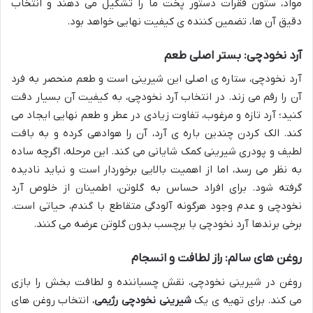
مواد، ستون فقرات دستور پخت ما را تشکیل می دهند و انتخاب
دقیق آن ها، تضمین کننده ی کیفیت نهایی خواهد بود.
آرد نخودچی: بستر اصلی طعم
آرد نخودچی، ستاره ی اصلی این شیرینی است و طعم منحصر به فرد
آن را رقم می زند. در انتخاب آرد نخودچی، به کیفیت آن بسیار دقت
کنید؛ آرد تازه و مرغوب، تفاوت زیادی در عطر و طعم نهایی ایجاد می
کند. الک کردن چندین باره ی آرد، آن را هوادهی کرده و به بافت
لطیف و پودری شیرینی کمک شایانی می کند. این مرحله، اگرچه ساده
به نظر می رسد، اما از اهمیت بالایی برخوردار است و نباید نادیده
گرفته شود. برای افراد حساس به گلوتن، اطمینان از خلوص آرد
نخودچی و عدم وجود هرگونه آلودگی متقاطع با گندم، حیاتی است.
برخی برندها آرد نخودچی با برچسب بدون گلوتن عرضه می کنند.
روغن های سالم: راز لطافت و انسجام
روغن در شیرینی نخودچی، نقش چسباننده و لطافت بخش را بازی
می کند. برای تهیه ی یک
شیرینی نخودچی رژیمی
، انتخاب روغن های