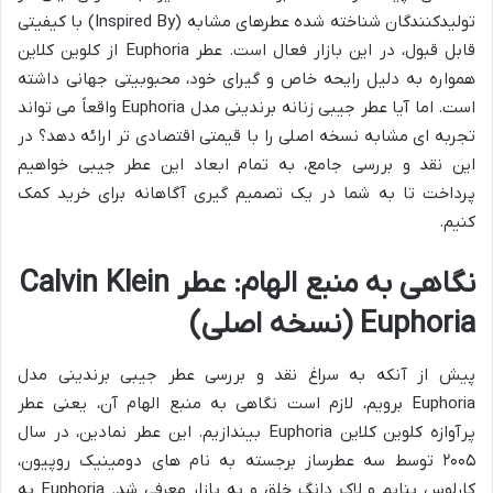
تولیدکنندگان شناخته شده عطرهای مشابه (Inspired By) با کیفیتی
قابل قبول، در این بازار فعال است. عطر Euphoria از کلوین کلاین
همواره به دلیل رایحه خاص و گیرای خود، محبوبیتی جهانی داشته
است. اما آیا عطر جیبی زنانه برندینی مدل Euphoria واقعاً می تواند
تجربه ای مشابه نسخه اصلی را با قیمتی اقتصادی تر ارائه دهد؟ در
این نقد و بررسی جامع، به تمام ابعاد این عطر جیبی خواهیم
پرداخت تا به شما در یک تصمیم گیری آگاهانه برای خرید کمک
کنیم.
نگاهی به منبع الهام: عطر Calvin Klein
Euphoria (نسخه اصلی)
پیش از آنکه به سراغ نقد و بررسی عطر جیبی برندینی مدل
Euphoria برویم، لازم است نگاهی به منبع الهام آن، یعنی عطر
پرآوازه کلوین کلاین Euphoria بیندازیم. این عطر نمادین، در سال
۲۰۰۵ توسط سه عطرساز برجسته به نام های دومینیک روپیون،
کارلوس بنایم و لاک دانگ خلق و به بازار معرفی شد. Euphoria به