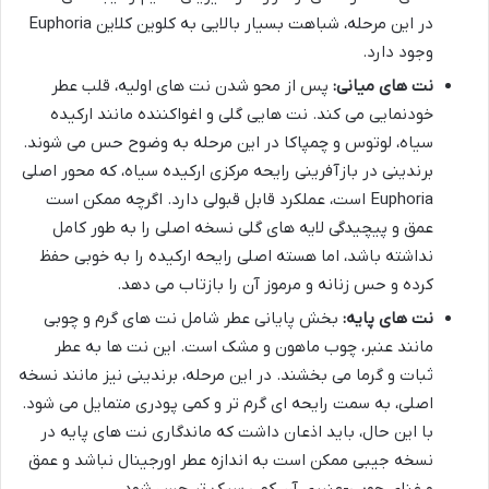
در این مرحله، شباهت بسیار بالایی به کلوین کلاین Euphoria
وجود دارد.
نت های میانی:
پس از محو شدن نت های اولیه، قلب عطر
خودنمایی می کند. نت هایی گلی و اغواکننده مانند ارکیده
سیاه، لوتوس و چمپاکا در این مرحله به وضوح حس می شوند.
برندینی در بازآفرینی رایحه مرکزی ارکیده سیاه، که محور اصلی
Euphoria است، عملکرد قابل قبولی دارد. اگرچه ممکن است
عمق و پیچیدگی لایه های گلی نسخه اصلی را به طور کامل
نداشته باشد، اما هسته اصلی رایحه ارکیده را به خوبی حفظ
کرده و حس زنانه و مرموز آن را بازتاب می دهد.
نت های پایه:
بخش پایانی عطر شامل نت های گرم و چوبی
مانند عنبر، چوب ماهون و مشک است. این نت ها به عطر
ثبات و گرما می بخشند. در این مرحله، برندینی نیز مانند نسخه
اصلی، به سمت رایحه ای گرم تر و کمی پودری متمایل می شود.
با این حال، باید اذعان داشت که ماندگاری نت های پایه در
نسخه جیبی ممکن است به اندازه عطر اورجینال نباشد و عمق
و غنای چوبی-عنبری آن کمی سبک تر حس شود.