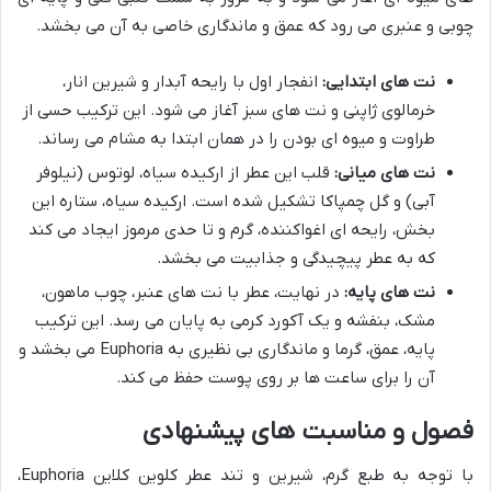
چوبی و عنبری می رود که عمق و ماندگاری خاصی به آن می بخشد.
نت های ابتدایی:
انفجار اول با رایحه آبدار و شیرین انار،
خرمالوی ژاپنی و نت های سبز آغاز می شود. این ترکیب حسی از
طراوت و میوه ای بودن را در همان ابتدا به مشام می رساند.
نت های میانی:
قلب این عطر از ارکیده سیاه، لوتوس (نیلوفر
آبی) و گل چمپاکا تشکیل شده است. ارکیده سیاه، ستاره این
بخش، رایحه ای اغواکننده، گرم و تا حدی مرموز ایجاد می کند
که به عطر پیچیدگی و جذابیت می بخشد.
نت های پایه:
در نهایت، عطر با نت های عنبر، چوب ماهون،
مشک، بنفشه و یک آکورد کرمی به پایان می رسد. این ترکیب
پایه، عمق، گرما و ماندگاری بی نظیری به Euphoria می بخشد و
آن را برای ساعت ها بر روی پوست حفظ می کند.
فصول و مناسبت های پیشنهادی
با توجه به طبع گرم، شیرین و تند عطر کلوین کلاین Euphoria،