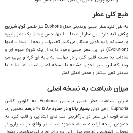
طبع کلی عطر
به طور کلی، عطر جیبی برندینی مدل Euphoria نیز طبعی
گرم، شیرین
و کمی تند
دارد. این عطر از ابتدا تا انتها، حس و حال یک عطر پاییزه
و زمستانه را به خوبی منتقل می کند. تغییرات رایحه از ابتدا تا انتها
(Evolution) در این عطر جیبی وجود دارد؛ از یک شروع میوه ای و
شاداب به سمت قلبی گلی و در نهایت به پایه ای گرم و چوبی می
رسد که این سیر تحول، مشابه با نسخه اصلی است، اما شاید با
سرعتی کمی بیشتر و عمقی اندکی کمتر.
میزان شباهت به نسخه اصلی
میزان شباهت عطر جیبی برندینی Euphoria به کلوین کلاین
Euphoria را می توان
بسیار بالا و در حدود ۸۰ تا ۹۰ درصد
تخمین زد.
نقاط قوت این عطر در بازآفرینی نت های ابتدایی و قلب گلی، به
خصوص رایحه ارکیده سیاه، مشهود است. در واقع، در بسیاری از
لحظات، تشخیص تفاوت میان این دو برای افراد غیرمتخصص دشوار