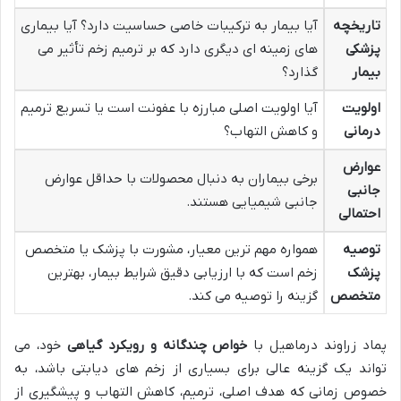
تاریخچه
آیا بیمار به ترکیبات خاصی حساسیت دارد؟ آیا بیماری
پزشکی
های زمینه ای دیگری دارد که بر ترمیم زخم تأثیر می
بیمار
گذارد؟
اولویت
آیا اولویت اصلی مبارزه با عفونت است یا تسریع ترمیم
درمانی
و کاهش التهاب؟
عوارض
برخی بیماران به دنبال محصولات با حداقل عوارض
جانبی
جانبی شیمیایی هستند.
احتمالی
توصیه
همواره مهم ترین معیار، مشورت با پزشک یا متخصص
پزشک
زخم است که با ارزیابی دقیق شرایط بیمار، بهترین
متخصص
گزینه را توصیه می کند.
پماد زراوند درماهیل با
خواص چندگانه و رویکرد گیاهی
خود، می
تواند یک گزینه عالی برای بسیاری از زخم های دیابتی باشد، به
خصوص زمانی که هدف اصلی، ترمیم، کاهش التهاب و پیشگیری از