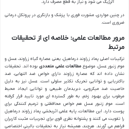
آلرژیک می شود و نیاز به قطع مصرف دارد.
در چنین مواردی، مشورت فوری با پزشک و بازنگری در پروتکل درمانی
ضروری است.
مرور مطالعات علمی: خلاصه ای از تحقیقات
مرتبط
ترکیبات اصلی پماد زراوند درماهیل، یعنی عصاره گیاه زراوند، عسل و
موم زنبور عسل، موضوع
مطالعات علمی متعددی
بوده اند. تحقیقات
نشان داده اند که عصاره زراوند دارای خواص ضد التهابی، ضد
باکتریایی و توانایی تحریک تکثیر سلولی است. عسل نیز به دلیل
خاصیت ضد میکروبی، دبریدمان طبیعی و توانایی ایجاد محیط
مرطوب برای بهبود زخم، به طور گسترده ای مورد تایید قرار گرفته
است. موم زنبور عسل هم خواص محافظتی و ترمیم کنندگی برای
پوست دارد. این مطالعات، پایه علمی اثربخشی پماد زراوند درماهیل
را تقویت می کنند و پشتوانه نظری قوی برای تجربیات مثبت کاربران
فراهم می آورند. هرچند، همیشه نیاز به تحقیقات بالینی اختصاصی