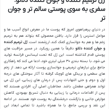
ژل ترمیم کننده و جوان کننده دلانو:
سفری به سوی پوستی سالم تر و جوان
تر
در دنیای پرهیاهوی امروز که پوست ما در معرض انواع آسیب ها و
عوامل استرس زا قرار دارد، یافتن محصولی که بتواند هم به ترمیم
زخم ها و هم به جوانسازی کمک کند، ارزشمند است.
ژل ترمیم کننده
و جوان کننده دلانو
دقیقاً با همین رویکرد، در مسیر مراقبت های
پوستی قدم گذاشته است. این ژل که تحت لیسانس فرانسه تولید
می شود، با بسته بندی ۳۰ میلی لیتری خود، ادعا می کند که راهکاری
جامع برای نیازهای ترمیمی و جوانسازی پوست ارائه می دهد. از زخم
های سطحی و بریدگی های کوچک گرفته تا آثار سوختگی های درجه
اول و دوم، و حتی التهابات پس از درمان های زیبایی، این ژل می
تواند همراهی مطمئن باشد. مخاطبان اصلی آن، افرادی هستند که
پس از اقدامات درمانی یا زیبایی به دنبال تسریع بهبودی، کاهش
عوارض جانبی و بازگشت درخشندگی به پوست خود هستند. در ادامه
این نقد و بررسی جامع، با ما همراه باشید تا تمامی ابعاد این