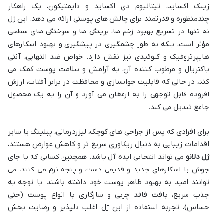
زینک اکساید، تیتانیوم دی اکساید و دایمتیکون، یک راهکار
چندمنظوره و قدرتمند برای چالش های پوستی ارائه می دهد. این ژل
نه تنها در تسریع بهبود زخم ها، بریدگی ها و سوختگی های سطحی
مؤثر است، بلکه به طور چشمگیری در پیشگیری و بهبود اسکارهای
هایپرتروفیک و کلوئیدی نیز نقش دارد. خواص ضد التهابی، آنتی
باکتریال و مرطوب کننده آن، به آرامش و سلامت پوست کمک می
کند، در حالی که قابلیت جوانسازی و محافظت در برابر آفتاب، ارزش
افزوده قابل توجهی را به ارمغان می آورد و آن را به یک محصول
جامع تبدیل می کند.
برای افرادی که پس از جراحی های کوچک، لیزردرمانی، پیلینگ یا سایر
اقدامات زیبایی به دنبال ریکاوری سریع تر و کاهش عوارض هستند،
ژل دلانو
می تواند انتخابی ایده آل باشد. همچنین کسانی که با جای
جوش یا اسکارهای جدید و قدیمی دست و پنجه نرم می کنند، می
توانند امید به بهبود ظاهر پوست خود داشته باشند. با توجه به
جذب سریع، بافت فاقد چربی و سازگاری با انواع پوست (حتی
حساس)، تجربه استفاده از این ژل اغلب دلپذیر و رضایت بخش