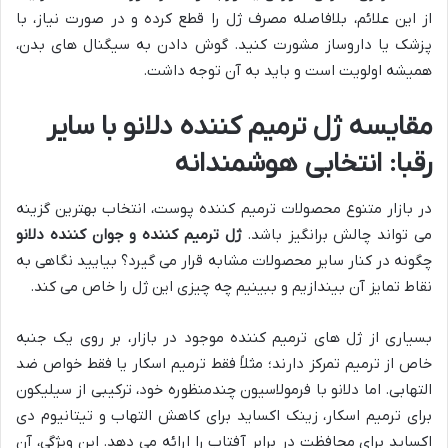
از این علائم، بلافاصله مصرف ژل را قطع کرده و در صورت نیاز، با
پزشک یا داروساز مشورت کنید. گوش دادن به سیگنال های بدن،
همیشه اولویت است و باید به آن توجه داشت.
مقایسه
ژل ترمیم کننده دلانو
با سایر
رقبا: انتخابی هوشمندانه
در بازار متنوع محصولات ترمیم کننده پوست، انتخاب بهترین گزینه
می تواند چالش برانگیز باشد.
ژل ترمیم کننده و جوان کننده دلانو
چگونه در کنار سایر محصولات مشابه قرار می گیرد؟ بیایید نگاهی به
نقاط تمایز آن بیندازیم و ببینیم چه چیزی این ژل را خاص می کند.
بسیاری از ژل های ترمیم کننده موجود در بازار، بر روی یک جنبه
خاص از ترمیم تمرکز دارند؛ مثلاً فقط ترمیم اسکار یا فقط خواص ضد
التهابی. اما دلانو با فرمولاسیون چندمنظوره خود، ترکیبی از سیلیکون
برای ترمیم اسکار، زینک اکساید برای کاهش التهاب و تیتانیوم دی
اکساید برای محافظت در برابر آفتاب را ارائه می دهد. این ویژگی، آن