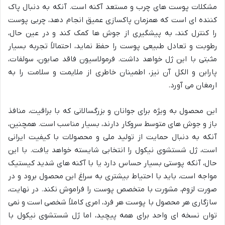
مشکلات پوست های چرب و مستعد آکنه است. آنکه به دنبال پاک
کننده ای است که همزمان پاکسازی عمیق انجام دهد، چربی پوست
را کنترل کند، به پیشگیری از جوش ها کمک کند و در عین حال،
رطوبت و تعادل طبیعی پوست را حفظ نماید، احتمالاً تجربه بسیار
مثبتی با این ژل خواهد داشت. فرمولاسیون فاقد صابون، سولفات،
پارابن و الکل آن نیز، اطمینان خاطری از ملایمت و سلامت را به
ارمغان می آورد.
این محصول به ویژه برای جوانان و بزرگسالانی که با براقیت، منافذ
باز و جوش های متوسط سروکار دارند، بسیار مناسب است. همچنین،
آنکه به دنبال حمایت از تولید ملی و محصولات با کیفیت ایرانی
است، ژل شستشوی نیکول را انتخابی شایسته خواهد یافت. با این
حال، آنکه پوستی بسیار حساس دارد یا با آکنه های شدید کیستیک
مواجه است، باید با احتیاط بیشتری به سراغ این محصول برود و در
صورت لزوم، مشورت با متخصص پوست را فراموش نکند. در نهایت،
سازگاری هر محصول با پوست هر فرد، امری کاملاً شخصی است و نمی
توان نسخه ای واحد برای همه پیچید، اما ژل شستشوی نیکول با