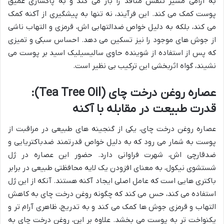
به آرامی مسیر تنفس منافذ را باز می کند و به پاکسازی عمیق
پوست کمک می کند. این فرآیند، نه تنها به پیشگیری از آکنه کمک
می کند، بلکه به دلیل خواص ضدالتهابی اش، قرمزی و التهاب ناشی
از جوش های موجود را نیز تسکین می دهد. احساس سبکی و تمیزی
که پس از استفاده از شوینده حاوی سالیسیلیک اسید بر پوست می
نشیند، گواه اثربخشی این ترکیب بی نظیر است.
عصاره روغن درخت چای (Tea Tree Oil):
قدرت طبیعت در مقابله با آکنه
عصاره روغن درخت چای، یکی از گنجینه های طبیعی در مراقبت از
پوست به شمار می رود که به دلیل خواص قدرتمند ضدباکتریایی و
ضدقارچی اش، شهرت فراوانی دارد. حضور این عصاره در ژل
شستشوی نیکول، به معنای افزودن یک لایه محافظتی طبیعی در برابر
باکتری هایی است که عامل اصلی ایجاد آکنه هستند. آنکه از این ژل
استفاده می کند، حس می کند که چگونه روغن درخت چای به کاهش
التهاب و قرمزی جوش ها کمک می کند و به تدریج، ظاهری آرام تر و
یکنواخت تر به پوست می بخشد. علاوه بر این، روغن درخت چای به