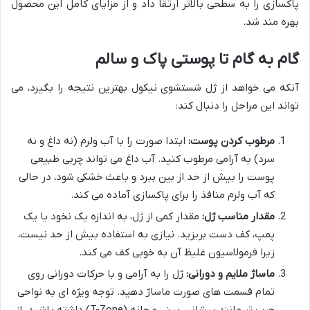
پاکسازی را به سطحی بالاتر ارتقا داد و از مزایای کامل این محصول
بهره مند شد.
گام به گام تا پوستی پاک و سالم
آنکه می خواهد از ژل شستشوی نیکول بهترین نتیجه را بگیرد، می
تواند این مراحل را دنبال کند:
مرطوب کردن پوست:
ابتدا صورت را با آب ولرم (نه داغ و نه
سرد) به آرامی مرطوب کنید. آب داغ می تواند چربی طبیعی
پوست را بیش از حد از بین ببرد و باعث خشکی شود، در حالی
که آب ولرم منافذ را برای پاکسازی آماده می کند.
مقدار مناسب ژل:
مقدار کمی از ژل، به اندازه یک نخود یا یک
پمپ، کف دست بریزید. نیازی به استفاده بیش از حد نیست،
زیرا فرمولاسیون غلیظ آن به خوبی کف می کند.
ماساژ ملایم و دورانی:
ژل را به آرامی و با حرکات دورانی روی
تمام قسمت های صورت ماساژ دهید. توجه ویژه ای به نواحی
چرب تر مانند پیشانی، بینی و چانه (T-Zone) داشته باشید. از