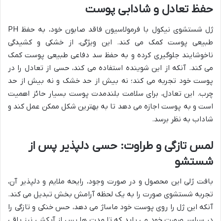
حفظ تعادل و شادابی پوست
ژل شستشوی نیکول با فرمولاسیون فاقد صابون خود، به حفظ PH
طبیعی پوست کمک می کند. این ویژگی، از خشکی و کشیدگی
ناخوشایند جلوگیری کرده و به حفظ سد دفاعی طبیعی پوست کمک
می کند. آنکه از این شوینده استفاده می کند، حسی از تعادل را در
پوست خود تجربه می کند؛ نه بیش از حد خشک و نه بیش از حد
چرب. این تعادل، برای سلامت بلندمدت پوست بسیار حائز اهمیت
است و به پوست اجازه می دهد تا به بهترین شکل ممکن عمل کند و
شاداب به نظر برسد.
لمس تازگی و طراوت: حسی دلپذیر پس از
شستشو
بافت ژلی این محصول و در صورت وجود، رایحه ملایم و دلپذیر آن،
تجربه شستشوی صورت را به یک لحظه آرامش بخش تبدیل می کند.
آنکه این ژل را روی پوست خود ماساژ می دهد، حس خنکی و تازگی را
در سراسر صورت خود می یابد که تا مدت ها پس از آبکشی نیز باقی