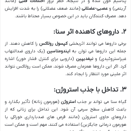
پتاسیم خون شده و در نتیجه، خطر بروز
اختلالات قلبی
(مانند
آریتمی) و
عصبی-عضلانی
(مانند ضعف عضلانی) را به شدت افزایش
دهد. مصرف کنندگان باید در این خصوص بسیار محتاط باشند.
۲. داروهای کاهنده اثر سنا:
برخی داروها می توانند اثربخشی
کپسول رولاکس
را کاهش دهند. از
جمله این داروها می توان به
ایندومتاسین
(یک داروی ضدالتهاب
غیراستروئیدی) و
نیفدیپین
(دارویی برای کنترل فشار خون) اشاره
کرد. اگر این داروها همزمان مصرف شوند، ممکن است رولاکس نتواند
اثر ملینی مورد انتظار را ایجاد کند.
۳. تداخل با جذب استروژن:
گیاه سنا می تواند بر جذب
استروژن
(هورمون زنانه) تأثیر بگذارد و
باعث کاهش سطح سرمی آن شود. این تداخل برای زنانی که از
داروهای حاوی استروژن (مانند قرص های ضدبارداری خوراکی یا
هورمون درمانی جایگزین) استفاده می کنند، مهم است و ممکن است