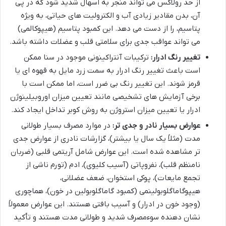
از حد رولاکس می تواند منجر به اسهال شدید شود که در پی
آن، بدن مقادیر زیادی آب و الکترولیت های حیاتی، به ویژه
پتاسیم، را از دست می دهد. این کمبود پتاسیم (هیپوکالمی)
می تواند عواقب جدی برای سلامتی قلب و عضلات داشته باشد.
تغییر رنگ ادرار:
ترکیبات آنتراکینونی موجود در سنا ممکن
است باعث تغییر رنگ ادرار به سمت زرد مایل به قهوه ای یا
قرمز شوند. این تغییر رنگ بی ضرر است، اما ممکن است با
برخی آزمایش های تشخیصی مانند تعیین میزان اوروبیلینوژن
ادرار یا تعیین میزان استروژن به روش کوبر تداخل ایجاد کند.
عوارض بسیار نادر و جدی تر:
در موارد مصرف بسیار طولانی
مدت (مثلاً یک سال یا بیشتر)، گزارشات نادری از عوارض جدی
تر مشاهده شده است. این عوارض شامل آریتمی قلبی (ضربان
نامنظم قلب)، نفروپاتی (آسیب کلیوی)، ادم (تورم ناشی از
تجمع مایعات)، پوکی استخوان، ضعف عضلانی،
هیپوگاماگلوبولینمی (کمبود گاماگلوبولین در خون)، هماچوری
(وجود خون در ادرار) و آسیب بافتی هستند. این عوارض معمولاً
نشان دهنده سوءمصرف شدید و طولانی مدت هستند و تأکید