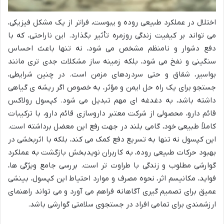
اختلال در عملکرد طبیعی روده و یبوست، فراتر از یک مشکل فیزیکی،
می تواند بر کیفیت زندگی روزمره تأثیر بگذارد. این ناراحتی، که با
دفع دشوار و نامنظم مشخص می شود، نه تنها باعث احساس
سنگینی و نفخ می شود، بلکه زمینه ساز مشکلات جدی تری مانند
بواسیر، شقاق و حتی سردردهای مزمن است. در چنین شرایطی،
جستجو برای یک راه حل ایمن و مؤثر، به خصوص اگر ریشه ی گیاهی
داشته باشد، به دغدغه ای مهم تبدیل می شود. کپسول رولاکس
قائم دارو، محصولی از شرکت معتبر داروسازی قائم دارو، با ترکیبات
کاملاً طبیعی خود، گامی بلند در جهت رفع این معضل برداشته است.
این کپسول نه تنها به تسریع دفع کمک می کند، بلکه با اثربخشی در
بهبود حرکات طبیعی روده، به کاربران نویدبخش بازگشت به عملکرد
گوارشی مطلوب و زندگی با طراوت تر است. بررسی جامع ویژگی ها،
فواید، مکانیسم اثر، نحوه مصرف و موارد احتیاط این کپسول، بینشی
عمیق برای تصمیم گیری آگاهانه فراهم می آورد و می تواند راهنمای
ارزشمندی برای تمامی افراد در جستجوی سلامتی گوارشی باشد.