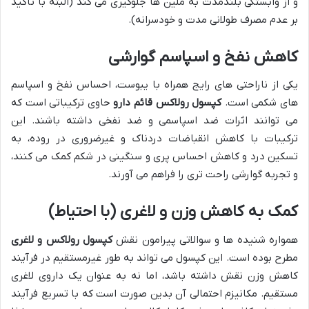
و از وابستگی بلندمدت به ملین ها جلوگیری می کند (البته با تأکید
بر عدم مصرف طولانی مدت و خودسرانه).
کاهش نفخ و اسپاسم گوارشی
یکی از ناراحتی های رایج همراه با یبوست، احساس نفخ و اسپاسم
های شکمی است.
کپسول رولاکس قائم دارو
حاوی ترکیباتی است که
می توانند اثرات ضد اسپاسمی و ضد نفخی داشته باشند. این
ترکیبات با کاهش انقباضات دردناک و غیرضروری در روده، به
تسکین درد و کاهش احساس پری و سنگینی در شکم کمک می کنند،
و تجربه گوارشی راحت تری را فراهم می آورند.
کمک به کاهش وزن و لاغری (با احتیاط)
همواره شنیده ها و سوالاتی پیرامون نقش
کپسول رولاکس و لاغری
مطرح بوده است. این کپسول می تواند به طور غیرمستقیم در فرآیند
کاهش وزن نقش داشته باشد، اما نه به عنوان یک داروی لاغری
مستقیم. مکانیزم احتمالی آن بدین صورت است که با تسریع فرآیند