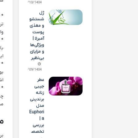
شن
02/10/1404
ژل
*
شستشو
تر
و مغذی
وا
پوست
آمبرلا |
*
ویژگی‌ها
با
و مزایای
ای
بی‌نظیر
*
25/09/1404
به
اش
عطر
جیبی
*
زنانه
چا
برندینی
من
مدل
Euphori
a |
م
بررسی
تخصص
بر