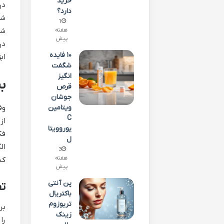
خرید
در
دارد؟
شخ
1
شخ
هفته
پیش
در
۱۰ فایده
اب
شگفت
انگیز
ب
قرص
جوشان
وق
ویتامین
C
از
یوروویتا
فک
ل
ال
3
هفته
کن
پیش
پن آنتی
ت
باکتریال
تریوزوم
زینک
را