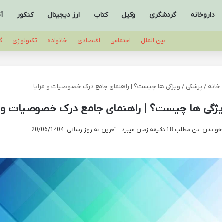
داروخانه
گردشگری
وکیل
کتاب
ارز دیجیتال
کنکور
آ
بین الملل
اجتماعی
اقتصادی
خانواده
تکنولوژی
گ
خانه
/
پزشکی
/
ویژگی ها چیست؟ | راهنمای جامع درک خصوصیات و مزایا
ژگی ها چیست؟ | راهنمای جامع درک خصوصیات و م
واندن این مطلب 18 دقیقه زمان میبرد
آخرین به روز رسانی: 20/06/1404