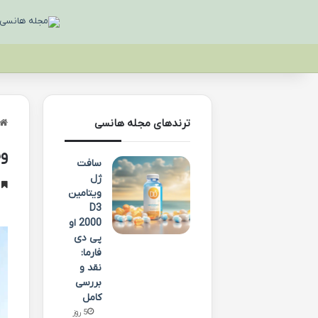
ترندهای مجله هانسی
وی
سافت
ژل
خ
ویتامین
D3
2000 او
پی دی
فارما:
نقد و
بررسی
کامل
5 روز