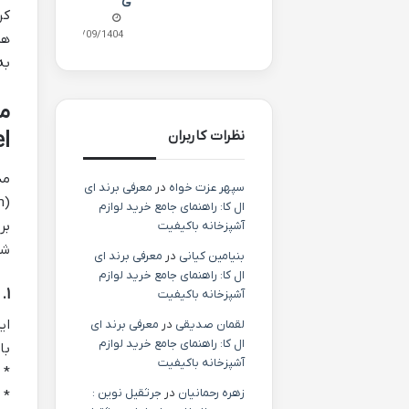
ی
کر
24/09/1404
به
نظرات کاربران
l)
سپهر عزت خواه
در
معرفی برند ای
ال کا: راهنمای جامع خرید لوازم
بر
آشپزخانه باکیفیت
شخ
بنیامین کیانی
در
معرفی برند ای
ال کا: راهنمای جامع خرید لوازم
۱. گشودگی به تجربه (Openness to Experience)
آشپزخانه باکیفیت
ای
لقمان صدیقی
در
معرفی برند ای
ال کا: راهنمای جامع خرید لوازم
با
آشپزخانه باکیفیت
*
زهره رحمانیان
در
جرثقیل نوین :
*