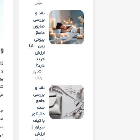
پیش
نقد و
بررسی
صابون
ماساژ
بیوتی
رین – آیا
وی
ارزش
خرید
وی
دارد؟
و 
7 روز
پیش
پی
شخ
نقد و
بررسی
می
جامع
ست
جا
مانیکور
مج
با کیف
سم
سیلور |
ارزش
در