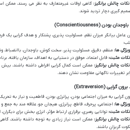
نکات چالش برانگیز:
گاهی اوقات غیرمتعارف به نظر می رسند، ممکن است
میم گیری دچار تردید شوند.
ن عامل بیانگر میزان نظم، مسئولیت پذیری، پشتکار و هدف گرایی یک فرد
لب:
ویژگی ها:
منظم، دقیق، مسئولیت پذیر، سخت کوش، باوجدان، باانضباط، و
نکات مثبت:
قابل اعتماد، موفق در دستیابی به اهداف، سازمان یافته، برنام
نکات چالش برانگیز:
ممکن است کمال گرایی افراطی داشته باشند، بیش از
ابر تغییرات ناگهانی مقاومت نشان دهند.
ون گرایی به میزان اجتماعی بودن، پرانرژی بودن، قاطعیت و نیاز به تحریک بی
ویژگی ها:
اجتماعی، پرحرف، قاطع، پرانرژی، هیجان جو، علاقه مند به جمع و
نکات مثبت:
توانایی رهبری، برقراری ارتباط مؤثر، انرژی بخش برای دیگرا
نکات چالش برانگیز:
ممکن است نیاز زیادی به توجه داشته باشند، گاهی ا
وت گریزان باشند.