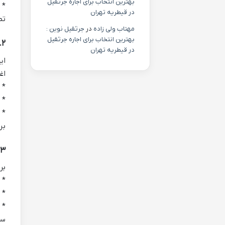
بهترین انتخاب برای اجاره جرثقیل
*
در قیطریه تهران
تص
مهتاب ولی زاده
در
جرثقیل نوین :
بهترین انتخاب برای اجاره جرثقیل
۲. باوجدان بودن (Conscientiousness)
در قیطریه تهران
ای
اغ
*
*
*
بر
۳. برون گرایی (Extraversion)
بر
*
*
*
سک