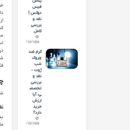
پلاس
خو
فیس
ذا
دوکس |
نقد و
از
بررسی
کن
کامل
من
15/10/1404
اس
تر
کرم ضد
چروک
شخ
شب
فک
ژوت –
نقد و
چ
بررسی
تخصص
شک
ی، آیا
ارزش
خرید
نق
دارد؟
بخ
02/10/1404
ما