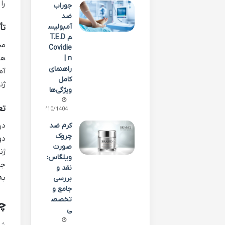
را
جوراب
ضد
آمبولیس
تأ
م T.E.D
مح
Covidie
ها
n |
راهنمای
آم
کامل
ژن
ویژگی‌ها
تع
02/10/1404
در
کرم ضد
چروک
دو
صورت
ژن
ویلگاس:
جن
نقد و
به
بررسی
جامع و
تخصص
چ
ی