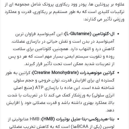
علاوه بر پروتئین ها، پودر وود ریکاوری پروتک شامل مجموعه ای از
ترکیبات کلیدی است که به طور مستقیم بر ریکاوری، قدرت و عملکرد
ورزشی تأثیر می گذارند:
ال-گلوتامین (L-Glutamine):
این آمینواسید فراوان ترین
آمینواسید در بدن است و نقش حیاتی در بازسازی عضلات،
کاهش درد و التهاب دارد. همچنین، گلوتامین برای سلامت
روده و تقویت سیستم ایمنی بسیار مهم است، که هر دو پس
از تمرینات شدید ممکن است تحت تأثیر قرار گیرند.
کراتین مونوهیدرات (Creatine Monohydrate):
کراتین به طور
گسترده ای برای افزایش قدرت، توان خروجی و حجم سلولی
شناخته شده است. این ماده با بازسازی ATP (منبع اصلی
انرژی سلولی) به ورزشکار کمک می کند تا در تمرینات با شدت
بالا، عملکرد بهتری داشته باشد و قدرت عضلانی خود را افزایش
دهد.
بتا-هیدروکسی-بتا-متیل بوتیرات (HMB):
HMB متابولیتی از
لوسین (یکی از BCAAها) است که به کاهش تخریب عضلانی