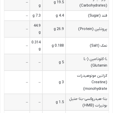
–
19.5 g
g
(Carbohydrates)
قند (Sugar)
4.4 g
7.3 g
–
44.9
پروتئین (Protein)
26.9 g
–
g
0.314
نمک (Salt)
0.188 g
–
g
L-گلوتامین (L-
–
–
5 g
Glutamin)
کراتین مونوهیدرات
–
–
3 g
(Creatine
monohydrate)
بتا-هیدروکسی-بتا-متیل
–
–
1.5 g
بوتیرات (HMB)