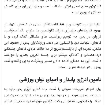
سرعت ذخایر گلیکوژن از دست رفته در عضلات و کبد را پر می کنند.
گلیکوژن منبع اصلی انرژی عضلات است و بازسازی آن برای کاهش
خستگی ضروری است.
علاوه بر این، گلوتامین و BCAAها نقش مهمی در کاهش التهاب و
بهبود فرایندهای بازسازی دارند. گلوتامین به عنوان یک آمینواسید
فراوان در بدن، به ترمیم ریزآسیب های عضلانی کمک کرده و با
کاهش التهاب، درد را تسکین می دهد. ورزشکاران پس از مصرف این
مکمل، تجربه ای از بازگشت سریع تر به حالت عادی، کاهش چشمگیر
درد عضلانی و آمادگی بیشتر برای جلسه تمرین بعدی را خواهند
داشت. این به معنای ادامه دادن مسیر پیشرفت بدون وقفه و لذت
بردن از هر مرحله تمرین است.
تامین انرژی پایدار و احیای توان ورزشی
برای انجام تمرینات متوالی با شدت بالا، ذخایر انرژی بدن باید به
سرعت بازسازی شوند. پودر وود ریکاوری پروتک با ترکیبات خود، این
هدف را به خوبی محقق می کند. کراتین مونوهیدرات، یکی از اجزای