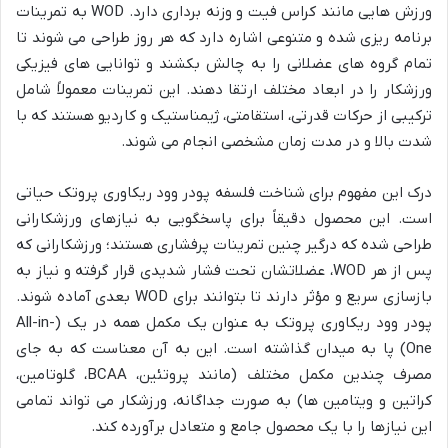
ورزش هایی مانند کراس فیت و وزنه برداری دارد. WOD به تمرینات
برنامه ریزی شده و متنوعی اشاره دارد که هر روز طراحی می شوند تا
تمام گروه های عضلانی را به چالش بکشند و توانایی های فیزیکی
ورزشکار را در ابعاد مختلف ارتقا دهند. این تمرینات معمولاً شامل
ترکیبی از حرکات قدرتی، استقامتی، ژیمناستیک و کاردیو هستند که با
شدت بالا و در مدت زمان مشخصی انجام می شوند.
درک این مفهوم برای شناخت فلسفه پودر وود ریکاوری پروتک حیاتی
است. این محصول دقیقاً برای پاسخگویی به نیازهای ورزشکارانی
طراحی شده که درگیر چنین تمرینات پرفشاری هستند؛ ورزشکارانی که
پس از هر WOD، عضلاتشان تحت فشار شدیدی قرار گرفته و نیاز به
بازسازی سریع و مؤثر دارند تا بتوانند برای WOD بعدی آماده شوند.
پودر وود ریکاوری پروتک به عنوان یک مکمل همه در یک (All-in-
One) پا به میدان گذاشته است. این به آن معناست که به جای
مصرف چندین مکمل مختلف (مانند پروتئین، BCAA، گلوتامین،
کراتین و ویتامین ها) به صورت جداگانه، ورزشکار می تواند تمامی
این نیازها را با یک محصول جامع و متعادل برآورده کند.