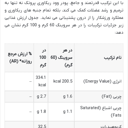
با این ترکیب قدرتمند و جامع، پودر وود ریکاوری پروتک نه تنها به
ترمیم و رشد عضلات کمک می کند، بلکه تمام جنبه های ریکاوری و
عملکرد ورزشکار را از درون پشتیبانی می نماید. جدول ارزش غذایی
زیر جزئیات ترکیبات را در هر سروینگ 60 گرم و 100 گرم نشان می
دهد:
در هر
در
% ارزش مرجع
نام ترکیب
سروینگ (60
100
روزانه* (AR)
گرم)
گرم
334.1
انرژی (Energy Value)
200.5 kcal
–
kcal
چربی (Fat)
1.6 g
2.7 g
–
چربی اشباع (Saturated
–
1.8 g
1.1 g
Fats)
کربوهیدرات
32.5