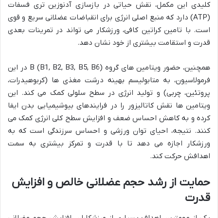
کلیدی این مکمل، نقش حیاتی در بازسازی آدنوزین تری فسفات
(ATP) دارد که منبع اصلی انرژی برای انقباضات عضلانی سریع و قوی
است. با تامین کراتین کافی، ورزشکار می تواند در تمرینات بعدی
قدرت و استقامت بیشتری از خود نشان دهد.
همچنین، حضور ویتامین های گروه B (B1, B2, B3, B5, B6) در این
فرمولاسیون، به متابولیسم بهینه درشت مغذی ها (کربوهیدرات،
پروتئین، چربی) و تولید انرژی در سطح سلولی کمک می کند. این
ویتامین ها نقش کاتالیزور را در فرایندهای بیوشیمیایی بدن ایفا
کرده و به کاهش احساس ضعف و افزایش سطح کلی انرژی کمک می
کنند. نتیجه، احیای توان ورزشی و احساس سرزندگی است که به
ورزشکار اجازه می دهد تا با قدرت و تمرکز بیشتری به سمت
اهدافش حرکت کند.
حمایت از رشد حجم عضلانی خالص و افزایش
قدرت
یکی از مهمترین اهداف بسیاری از ورزشکاران، افزایش حجم عضلانی