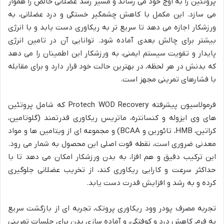
پروتئین را به اوج خود می رساند و مسیر رشد عضلانی خالص را هموار
می سازد. این مکمل با کاهش چشمگیر خستگی و درد عضلانی، به
ورزشکار اجازه می دهد تا سریع تر به ریکاوری دست یابد و با انرژی
بیشتر برای چالش بعدی آماده شود. توانایی آن در تامین انرژی
پایدار و تقویت سیستم ایمنی، به ورزشکار این اطمینان را می دهد
که بدنش در هر لحظه، در بهترین حالت خود قرار دارد و برای مقابله
با فشارهای تمرینی مجهز است.
فرمولاسیون پیشرفته Protech WOD Recovery که شامل پروتئین
های وی ایزوله و کنسانتره، ماتریس ریکاوری قدرتمند (گلوتامین،
کراتین، HMB، تائورین و BCAA) و مجموعه ای از ویتامین ها و مواد
معدنی ضروری است، نقطه قوت اصلی این محصول به شمار می رود.
این ترکیب دقیق و هم افزا، به بدن ورزشکار امکان می دهد تا با
حداکثر سرعت و کارایی ریکاوری کند، از تخریب عضلانی جلوگیری
کرده و به رشد و افزایش قدرت دست یابد.
تجربه مصرف پودر وود ریکاوری پروتک، تجربه ای از بازگشت سریع
به فرم، کاهش درد و کوفتگی، و آماده سازی بدن برای جلسات تمرینی