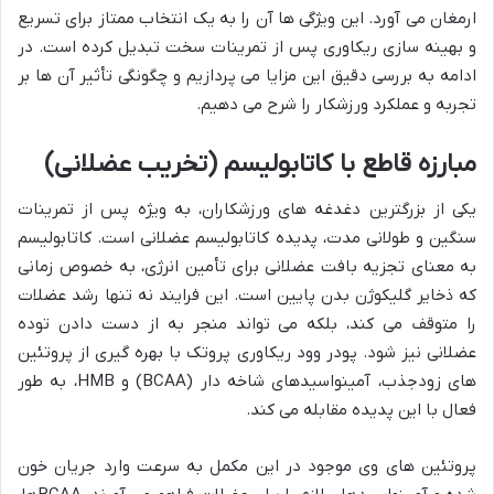
ارمغان می آورد. این ویژگی ها آن را به یک انتخاب ممتاز برای تسریع
و بهینه سازی ریکاوری پس از تمرینات سخت تبدیل کرده است. در
ادامه به بررسی دقیق این مزایا می پردازیم و چگونگی تأثیر آن ها بر
تجربه و عملکرد ورزشکار را شرح می دهیم.
مبارزه قاطع با کاتابولیسم (تخریب عضلانی)
یکی از بزرگترین دغدغه های ورزشکاران، به ویژه پس از تمرینات
سنگین و طولانی مدت، پدیده کاتابولیسم عضلانی است. کاتابولیسم
به معنای تجزیه بافت عضلانی برای تأمین انرژی، به خصوص زمانی
که ذخایر گلیکوژن بدن پایین است. این فرایند نه تنها رشد عضلات
را متوقف می کند، بلکه می تواند منجر به از دست دادن توده
عضلانی نیز شود. پودر وود ریکاوری پروتک با بهره گیری از پروتئین
های زودجذب، آمینواسیدهای شاخه دار (BCAA) و HMB، به طور
فعال با این پدیده مقابله می کند.
پروتئین های وی موجود در این مکمل به سرعت وارد جریان خون