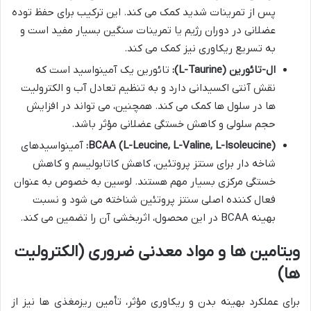
پس از تمرینات شدید کمک می کند. این ترکیب برای حفظ توده
عضلانی در دوران رژیم یا تمرینات سنگین بسیار مفید است و
به تسریع ریکاوری نیز کمک می کند.
ال-تائورین (L-Taurine):
تائورین یک آمینواسید است که
نقش آنتی اکسیدانی دارد و به تنظیم تعادل آب و الکترولیت
ها در سلول ها کمک می کند. همچنین، می تواند در افزایش
حجم سلولی و کاهش خستگی عضلانی مؤثر باشد.
BCAA (L-Leucine, L-Valine, L-Isoleucine):
آمینواسیدهای
شاخه دار برای سنتز پروتئین، کاهش کاتابولیسم و کاهش
خستگی مرکزی بسیار مهم هستند. لوسین به خصوص به عنوان
فعال کننده اصلی سنتز پروتئین شناخته می شود و نسبت
بهینه BCAA در این محصول، اثربخشی آن را تضمین می کند.
ویتامین ها و مواد معدنی ضروری (الکترولیت
ها)
برای عملکرد بهینه بدن و ریکاوری مؤثر، تأمین ریزمغذی ها نیز از