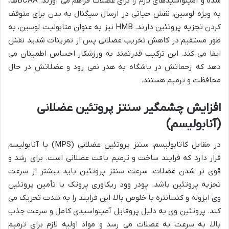
شده و آمینواسیدهای لازم را برای عضلات فراهم می آورند. BCAAها،
به ویژه لوسین، نقش حیاتی در ارسال سیگنال به بدن برای متوقف
کردن تجزیه پروتئین دارند. HMB نیز به عنوان متابولیت لوسین، به
طور مستقیم در کاهش تخریب عضلانی پس از تمرینات شدید نقش
ایفا می کند. این ترکیب قدرتمند به ورزشکار احساس اطمینان می
دهد که زحماتش در باشگاه به هدر نمی رود و عضلاتش در حال
محافظت و ترمیم هستند.
افزایش چشمگیر سنتز پروتئین عضلانی
(آنابولیسم)
در مقابل کاتابولیسم، سنتز پروتئین عضلانی (MPS) یا آنابولیسم
قرار دارد که فرایند ساخت و ترمیم بافت عضلانی است. برای رشد و
قوی تر شدن عضلات، سرعت سنتز پروتئین باید بیشتر از سرعت
تجزیه پروتئین باشد. پودر وود ریکاوری پروتک با تأمین پروتئین
وی ایزوله و کنسانتره با خلوص بالا، این فرایند را به شدت تحریک می
کند. پروتئین وی به دلیل پروفایل آمینواسیدی کامل و سرعت جذب
بالا، به سرعت به عضلات می رسد و مواد اولیه لازم برای ترمیم