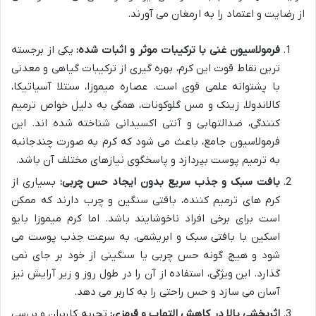
از رضایت و اعتماد را به ارمغان می آورند.
فرمولاسیون غنی با ترکیبات موثر و اثبات شده:
یکی از برجسته
ترین نقاط قوت این کرم، بهره گیری از ترکیبات گیاهی و معدنی
با پشتوانه علمی قوی است. عصاره میموزا، سنتلا آسیاتیکا،
کالاندولا، زینک و مس گلوکونات، همگی به دلیل خواص ترمیم
کنندگی، ضدالتهابی و آنتی اکسیدانی شناخته شده اند. این
فرمولاسیون جامع، باعث می شود که کرم به صورت چندجانبه
به ترمیم پوست بپردازد و پاسخگوی نیازهای مختلف آن باشد.
بافت سبک و جذب سریع بدون ایجاد حس چربی:
بسیاری از
کرم های ترمیم کننده، بافتی سنگین و چرب دارند که ممکن
است برای برخی افراد ناخوشایند باشد. اما کرم میموزا بایو
اسکین با بافتی سبک و ابریشمی، به سرعت جذب پوست می
شود و هیچ گونه حس چربی یا سنگینی از خود بر جای نمی
گذارد. این ویژگی، استفاده از آن را در طول روز و زیر آرایش نیز
آسان می سازد و حس راحتی را به کاربر می دهد.
اثربخشی بالا در کاهش التهاب و قرمزی:
تجربه کاربران و بررسی