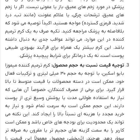
پزشکی در مورد زخم های عمیق، باز یا عفونی نیست. اگر با زخم
های عمیق، ترشحات چرکی، یا علائم عفونت (مانند تب، درد
شدید، قرمزی گسترده) مواجه هستید، اکیداً توصیه می شود که
بلافاصله به پزشک مراجعه کنید. تکیه صرف به یک کرم ترمیم
کننده در این موارد، می تواند عواقب جدی به دنبال داشته
باشد. این کرم بیشتر یک همراه برای فرآیند بهبودی طبیعی
پوست است، نه یک درمانگر برای شرایط پیچیده پزشکی.
توجیه قیمت نسبت به حجم محصول:
کرم ترمیم کننده میموزا
بایو اسکین، با توجه به حجم ۳۰ میلی لیتری و ترکیبات فعال
خود، ممکن است در دسته محصولات با قیمت متوسط تا بالا
قرار گیرد. برای برخی از مصرف کنندگان، خصوصاً آن هایی که
نیاز به استفاده طولانی مدت یا پوشش وسیع تری از پوست
دارند، این حجم ممکن است به سرعت تمام شود و نیاز به
خرید مجدد با هزینه ای نسبتاً بالا را ایجاد کند. این نکته می
تواند یک محدودیت برای بودجه های خاص باشد و ممکن است
کاربر را به سمت گزینه های حجیم تر یا مقرون به صرفه تر
سوق دهد. هرچند، اثربخشی محصول معمولاً این قیمت را