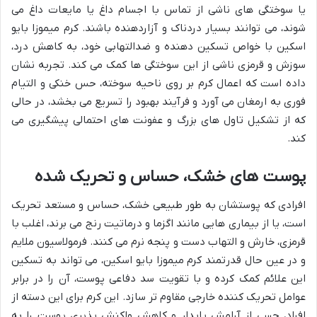
یا سوختگی های ناشی از تماس با اجسام داغ یا مایعات داغ می
شوند، می توانند بسیار دردناک و آزاردهنده باشند. کرم میموزا بایو
اسکین با خواص تسکین دهنده و ضدالتهابی خود، به کاهش درد،
سوزش و قرمزی ناشی از این سوختگی ها کمک می کند. تجربه نشان
داده است که اعمال کرم بر روی ناحیه سوخته، حس خنکی و التیام
فوری به ارمغان می آورد و فرآیند بهبود را تسریع می بخشد، در حالی
که از تشکیل تاول های بزرگ و عفونت های احتمالی پیشگیری می
کند.
پوست های خشک، حساس و تحریک شده
افرادی که پوستشان به طور طبیعی خشک، حساس و مستعد تحریک
است، یا از بیماری هایی مانند اگزما و درماتیت رنج می برند، اغلب با
قرمزی، خارش و التهاب دست و پنجه نرم می کنند. فرمولاسیون ملایم
و در عین حال قدرتمند کرم میموزا بایو اسکین، می تواند به تسکین
این علائم کمک کرده و با تقویت سد دفاعی پوست، آن را در برابر
عوامل تحریک کننده خارجی مقاوم تر سازد. این کرم برای این دسته از
افراد، حسی از آرامش پایدار و کاهش واکنش پذیری پوست را به