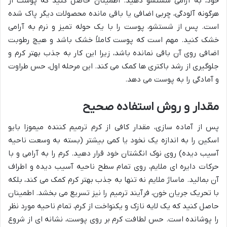
خود، به آرامی شستشو دهید. اطمینان حاصل کنید که پوست از
هرگونه آلودگی، چربی اضافی یا باقی مانده محصولات دیگر پاک شده
است. پس از شستشو، پوست را با یک حوله تمیز و نرم به آرامی
خشک کنید. مهم است که پوست کاملاً خشک باشد و هیچ رطوبت
اضافی روی آن باقی نمانده باشد، زیرا این کار به جذب بهتر کرم و
جلوگیری از رشد باکتری ها کمک می کند. این مرحله اول، حس طراوت
و آمادگی را به پوست می دهد.
مقدار و روش استفاده صحیح
پس از آماده سازی، مقدار کافی از کرم ترمیم کننده میموزا بایو
اسکین را به اندازه یک نخود یا کمی بیشتر (بسته به وسعت ناحیه
آسیب دیده) روی نوک انگشتان خود قرار دهید. کرم را به آرامی و با
حرکات دایره ای ملایم، روی تمام سطح ناحیه آسیب دیده و اطراف
آن بمالید. ماساژ ملایم نه تنها به جذب بهتر کرم کمک می کند، بلکه
با تحریک جریان خون، فرآیند ترمیم را نیز تسریع می بخشد. اطمینان
حاصل کنید که یک لایه نازک و یکنواخت از کرم، تمام ناحیه مورد نظر
را پوشانده است. حس لطافت کرم بر روی پوست، نشانه ای از شروع