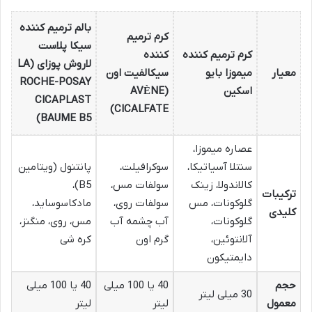
بالم ترمیم کننده
کرم ترمیم
سیکا پلاست
کرم ترمیم کننده
کننده
لاروش پوزای (LA
معیار
میموزا بایو
سیکالفیت اون
ROCHE-POSAY
اسکین
(AVÈNE
CICAPLAST
CICALFATE)
BAUME B5)
عصاره میموزا،
سنتلا آسیاتیکا،
سوکرافیلت،
پانتنول (ویتامین
کالاندولا، زینک
سولفات مس،
B5)،
ترکیبات
گلوکونات، مس
سولفات روی،
مادکاسوساید،
کلیدی
گلوکونات،
آب چشمه آب
مس، روی، منگنز،
آلانتوئین،
گرم اون
کره شی
دایمتیکون
حجم
40 یا 100 میلی
40 یا 100 میلی
30 میلی لیتر
معمول
لیتر
لیتر