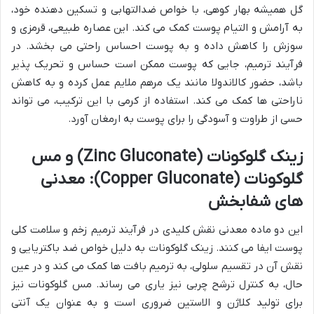
گل همیشه بهار کوهی، با خواص ضدالتهابی و تسکین دهنده خود،
به آرامش و التیام پوست کمک می کند. این عصاره طبیعی، قرمزی و
سوزش را کاهش داده و به پوست احساس راحتی می بخشد. در
فرآیند ترمیم، جایی که پوست ممکن است حساس و تحریک پذیر
باشد، حضور کالاندولا مانند یک مرهم ملایم عمل کرده و به کاهش
ناراحتی ها کمک می کند. استفاده از کرمی با این ترکیب، می تواند
حسی از طراوت و آسودگی را برای پوست به ارمغان آورد.
زینک گلوکونات (Zinc Gluconate) و مس
گلوکونات (Copper Gluconate): معدنی
های شفابخش
این دو ماده معدنی نقش کلیدی در فرآیند ترمیم زخم و سلامت کلی
پوست ایفا می کنند. زینک گلوکونات به دلیل خواص ضد باکتریایی و
نقش آن در تقسیم سلولی، به ترمیم بافت ها کمک می کند و در عین
حال، به کنترل ترشح چربی نیز یاری می رساند. مس گلوکونات نیز
برای تولید کلاژن و الاستین ضروری است و به عنوان یک آنتی