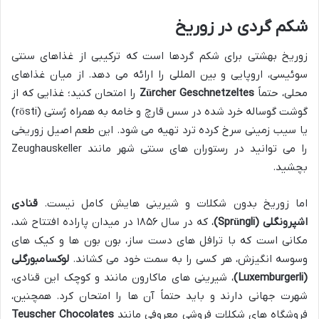
شکم گردی در زوریخ
زوریخ بهشتی برای شکم گردها است که ترکیبی از غذاهای سنتی
سوئیسی، اروپایی و بین المللی را ارائه می دهد. از میان غذاهای
محلی، حتماً
Zürcher Geschnetzeltes
را امتحان کنید؛ غذایی که از
گوشت گوساله خرد شده در سس قارچ و خامه به همراه رُستی (rösti)
یا سیب زمینی سرخ کرده ترد تهیه می شود. این طعم اصیل زوریخی
را می توانید در رستوران های سنتی شهر مانند Zeughauskeller
بچشید.
اما زوریخ بدون شکلات و شیرینی هایش کامل نیست.
قنادی
اشپرونگلی (Sprüngli)
، که در سال ۱۸۵۶ در میدان پاراده افتتاح شد،
مکانی است که با ترافل های دست ساز، بون بون ها و کیک های
وسوسه انگیزش، هر کسی را به سمت خود می کشاند.
لوکسامبورگلی
(Luxemburgerli)
، شیرینی های ماکارون مانند و کوچک این قنادی،
شهرت جهانی دارند و باید حتماً آن ها را امتحان کرد. همچنین،
فروشگاه های شکلات فروشی معروفی مانند
Teuscher Chocolates