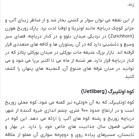
زند.
از این نقطه می توان سوار بر کشتی بخار شد و از مناظر زیبای آلپ و
جزایر کوچک دریاچه مانند لوتزیلا و اوفنا لذت برد. پارک زوریخ هورن
(Zurichhorn) در نزدیکی میدان بلوو و در کنار دریاچه، فضای سبز
وسیع و دلنشینی دارد که در آن رستوران ها و کافه های متعددی قرار
گرفته اند. بازار بزرگ عتیقه جات بورکلی در میدان بورکلی پلاتز که در
کنار دریاچه قرار دارد، هر شنبه از ماه می تا اکتبر برپا می شود و می
توانید در میان غرفه های متنوع آن، گنجینه های پنهان را کشف
کنید.
کوه اوتلیبرگ (Uetliberg)
کوه اوتلیبرگ، که به آن «اوتلی» نیز گفته می شود، کوه محلی زوریخ
است و در ارتفاع حدود ۹۰۰ متری، چشم اندازی خیره کننده از شهر،
دریاچه زوریخ و رشته کوه های آلپ را ارائه می دهد. این کوه در
تمامی فصول سال جذابیت های خاص خود را دارد. در بهار و
تابستان، مسیرهای پیاده روی و دوچرخه سواری آن مملو از علاقه