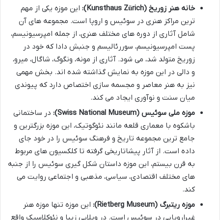
خانه هنر زوریخ (Kunsthaus Zürich):
این موزه یکی از مهم
ترین مراکز هنری در سوئیس و اروپا است. مجموعه های آن
شامل آثاری از دوره های مختلف هنری، از جمله امپرسیونیسم،
پست امپرسیونیسم، سوررئالیسم و جنبش دادا که خود در
زوریخ متولد شد، می شود. آثاری از مونه، ونگوگ، شاگال، میرو،
و دالی در این موزه به نمایش گذاشته شده اند. بخش مهمی
نیز به هنر معاصر و مجسمه سازی اختصاص دارد که پیوندی
میان سنت و نوآوری ایجاد می کند.
موزه ملی سوئیس (Swiss National Museum):
در ساختمانی
باشکوه با معماری قلعه مانند نئوگوتیک، این موزه بزرگترین و
جامع ترین مجموعه تاریخ و فرهنگ سوئیس را در خود جای
داده است. از آثار پیشاتاریخی گرفته تا کلکسیون های مربوط
به قرن بیستم، این موزه داستان شکل گیری سوئیس را از جنبه
های مختلف اقتصادی، سیاسی، مذهبی و اجتماعی روایت می
کند.
موزه ریتبرگ (Rietberg Museum):
این موزه تنها موزه هنر
غیراروپایی در سوئیس است. در ویلایی زیبا و نئوکلاسیک واقع