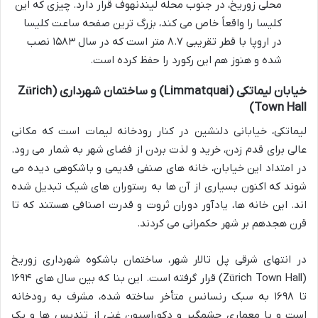
محلی زوریخ، در جنوب محله لیندنهوف قرار دارد. چیزی که این
کلیسا را واقعاً خاص می کند، بزرگ ترین صفحه ساعت کلیسا
در اروپا با قطر تقریبی ۸.۷ متر است که در سال ۱۵۸۳ نصب
شده و هنوز هم این رکورد را حفظ کرده است.
خیابان لیماتکی (Limmatquai) و ساختمان شهرداری (Zürich
Town Hall)
لیماتکی، خیابانی دلنشین در کنار رودخانه لیمات است که مکانی
عالی برای قدم زدن، خرید و لذت بردن از فضای شهر به شمار می رود.
در امتداد این خیابان، خانه های صنفی قدیمی و باشکوهی دیده می
شوند که اکنون بسیاری از آن ها به رستوران های شیک تبدیل شده
اند. این خانه ها، یادآور دوران ثروت و قدرت اصنافی هستند که تا
قرن هجدهم بر شهر حکمرانی می کردند.
در انتهای شرقی پل تالار شهر، ساختمان باشکوه شهرداری زوریخ
(Zürich Town Hall) قرار گرفته است. این بنا که بین سال های ۱۶۹۴
تا ۱۶۹۸ به سبک رنسانس متأخر ساخته شده، مشرف به رودخانه
است و با معماری چشمگیر و دکوراسیون غنی از تندیس ها و یک