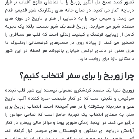
تصور کنید صبح دل انگیز زوریخ را با تماشای طلوع آفتاب بر فراز
دریاچه آغاز می کنید، در میان خانه های رنگارنگ شهر قدیمی قدم
می زنید، و سپس خود را به دنیایی از هنر و تاریخ در موزه های
متعدد شهر می سپارید. زوریخ فقط یک شهر نیست، بلکه یک تجربه
کامل از زیبایی، فرهنگ و کیفیت زندگی است که قلب هر مسافری را
تسخیر می کند. از پیاده روی در مسیرهای کوهستانی اوتلیبرگ تا
غرق شدن در دنیای لوکس خیابان بانهوف، هر لحظه در این شهر
داستانی تازه برای روایت دارد.
چرا زوریخ را برای سفر انتخاب کنیم؟
زوریخ، تنها یک مقصد گردشگری معمولی نیست؛ این شهر قلب تپنده
سوئیس و نگینی است که در کنار طبیعت خیره کننده آلپ، تاریخ
غنی و مدرنیته پیشرفته را در هم آمیخته است. انتخاب زوریخ برای
سفر، به معنای انتخاب یک تجربه جامع است که تمامی حواس را
درگیر می کند. در اینجا، زندگی شهری پویا و مراکز مالی پیشرو در کنار
آرامش دریاچه ای نیلگون و کوهستان های سرسبز قرار گرفته اند،
گویی شهری با دو چهره است که هر دو به یک اندازه جذاب و