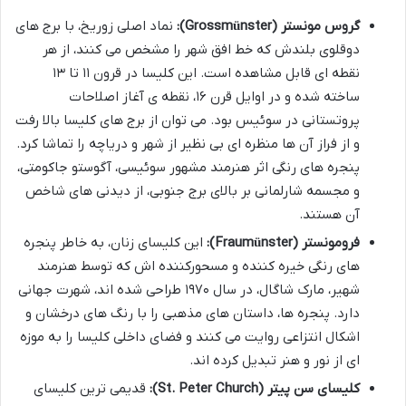
گروس مونستر (Grossmünster):
نماد اصلی زوریخ، با برج های
دوقلوی بلندش که خط افق شهر را مشخص می کنند، از هر
نقطه ای قابل مشاهده است. این کلیسا در قرون ۱۱ تا ۱۳
ساخته شده و در اوایل قرن ۱۶، نقطه ی آغاز اصلاحات
پروتستانی در سوئیس بود. می توان از برج های کلیسا بالا رفت
و از فراز آن ها منظره ای بی نظیر از شهر و دریاچه را تماشا کرد.
پنجره های رنگی اثر هنرمند مشهور سوئیسی، آگوستو جاکومتی،
و مجسمه شارلمانی بر بالای برج جنوبی، از دیدنی های شاخص
آن هستند.
فرومونستر (Fraumünster):
این کلیسای زنان، به خاطر پنجره
های رنگی خیره کننده و مسحورکننده اش که توسط هنرمند
شهیر، مارک شاگال، در سال ۱۹۷۰ طراحی شده اند، شهرت جهانی
دارد. پنجره ها، داستان های مذهبی را با رنگ های درخشان و
اشکال انتزاعی روایت می کنند و فضای داخلی کلیسا را به موزه
ای از نور و هنر تبدیل کرده اند.
کلیسای سن پیتر (St. Peter Church):
قدیمی ترین کلیسای