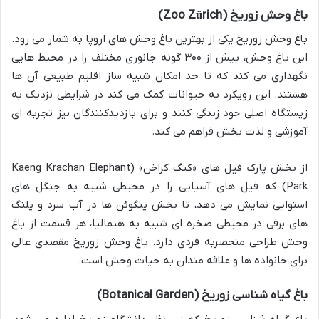
باغ وحش زوریخ (Zoo Zürich)
باغ وحش زوریخ یکی از بهترین باغ وحش های اروپا به شمار می رود.
این باغ وحش، بیش از ۳۰۰ گونه جانوری مختلف را در محیط هایی
نگهداری می کند که تا حد امکان شبیه ساز اقلیم طبیعی آن ها
هستند. این رویکرد به حیوانات کمک می کند در شرایطی نزدیک به
زیستگاه اصلی خود زندگی کنند و برای بازدیدکنندگان نیز تجربه ای
آموزشی و لذت بخش فراهم می کند.
از بخش پارک فیل های «کنگ کراخن» (Kaeng Krachan Elephant
Park) که فیل های آسیایی را در محیطی شبیه به جنگل های
استوایی نمایش می دهد، تا بخش پنگوئن ها در آب سرد و پلنگ
های برفی در محیطی صخره ای شبیه به هیمالیا، هر قسمت از باغ
وحش طراحی منحصربه فردی دارد. باغ وحش زوریخ مقصدی عالی
برای خانواده ها و علاقه مندان به حیات وحش است.
باغ گیاه شناسی زوریخ (Botanical Garden)