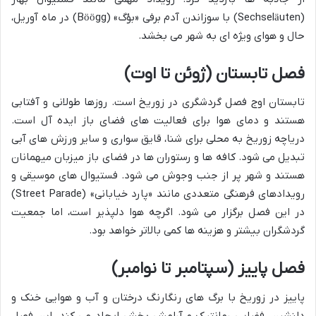
(Sechseläuten) با سوزاندن آدم برفی «بؤگ» (Böögg) در ماه آوریل،
حال و هوای ویژه ای به شهر می بخشد.
فصل تابستان (ژوئن تا اوت)
تابستان اوج فصل گردشگری در زوریخ است. روزها طولانی و آفتابی
هستند و دمای هوا برای فعالیت های فضای باز ایده آل است.
دریاچه زوریخ به محلی برای شنا، قایق سواری و سایر ورزش های آبی
تبدیل می شود. کافه ها و رستوران ها در فضای باز میزبان میهمانان
هستند و شهر پر از جنب وجوش می شود. فستیوال های موسیقی و
رویدادهای فرهنگی متعددی مانند «پارد خیابانی» (Street Parade)
در این فصل برگزار می شود. اگرچه هوا دلپذیر است، اما جمعیت
گردشگران بیشتر و هزینه ها کمی بالاتر خواهد بود.
فصل پاییز (سپتامبر تا نوامبر)
پاییز در زوریخ با برگ های رنگارنگ درختان و آب و هوایی خنک و
دلنشین، فضایی رمانتیک و آرامش بخش ایجاد می کند. این فصل