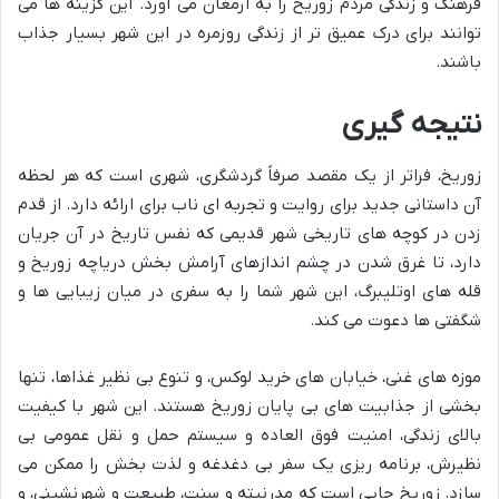
فرهنگ و زندگی مردم زوریخ را به ارمغان می آورد. این گزینه ها می
توانند برای درک عمیق تر از زندگی روزمره در این شهر بسیار جذاب
باشند.
نتیجه گیری
زوریخ، فراتر از یک مقصد صرفاً گردشگری، شهری است که هر لحظه
آن داستانی جدید برای روایت و تجربه ای ناب برای ارائه دارد. از قدم
زدن در کوچه های تاریخی شهر قدیمی که نفس تاریخ در آن جریان
دارد، تا غرق شدن در چشم اندازهای آرامش بخش دریاچه زوریخ و
قله های اوتلیبرگ، این شهر شما را به سفری در میان زیبایی ها و
شگفتی ها دعوت می کند.
موزه های غنی، خیابان های خرید لوکس، و تنوع بی نظیر غذاها، تنها
بخشی از جذابیت های بی پایان زوریخ هستند. این شهر با کیفیت
بالای زندگی، امنیت فوق العاده و سیستم حمل و نقل عمومی بی
نظیرش، برنامه ریزی یک سفر بی دغدغه و لذت بخش را ممکن می
سازد. زوریخ جایی است که مدرنیته و سنت، طبیعت و شهرنشینی، و