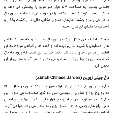
باغ گیاه شناسی زوریخ که زیر نظر دانشگاه زوریخ اداره می شود،
فضایی وسیع به مساحت ۵۳ هزار متر مربع را پوشش می دهد و
بیش از ۹۰۰۰ گونه گیاهی مختلف را در خود جای داده است. این باغ
با طراحی زیبا و چشم اندازهای متنوع، مکانی عالی برای گشت وگذار و
آشنایی با دنیای گیاهان است.
سه گلخانه گنبدی شکل بزرگ در این باغ وجود دارد که هر یک اقلیم
های متفاوتی را شبیه سازی کرده اند و گونه های گیاهی مربوط به آن
اقلیم را در خود جای داده اند. نکته جذاب این است که ورود به باغ
گیاه شناسی زوریخ رایگان است و می توان در هر آب و هوایی از آن
دیدن کرد.
باغ چینی زوریخ (Zurich Chinese Garden)
باغ چینی زوریخ، هدیه ای از طرف شهر کونمینگ چین در سال ۱۹۹۳
به زوریخ بود و نمادی از دوستی بین دو شهر محسوب می شود. این
باغ که در مجاورت دریاچه زوریخ قرار دارد، یکی از بهترین و اصیل
ترین باغ های چینی خارج از کشور چین به شمار می رود. طراحی آن بر
اساس فلسفه سنتی چینی، با عناصری مانند درخت کاج، بامبو و آلوی