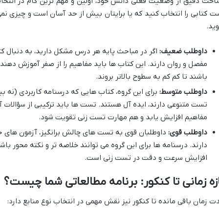
اخت دقیق از وضعیت فعلی دانش خود، اولین و مهم ترین گام در انتخاب
ت کتابی را انتخاب کنید که یا برایتان بیش از حد آسان است و چیزی نمی
ید.
داوطلب ضعیف:
اگر در مباحث پایه هر درس مشکل دارید، به دنبال ک
مفصل و روان دارند. این کتاب ها باید مفاهیم را از صفر آموزش دهند
باشند تا کم کم به سطوح بالاتر بروند.
داوطلب متوسط:
برای این گروه، کتاب هایی که درسنامه کاربردی (نه 
تست متنوعی دارند، ایده آل هستند. تست ها باید ترکیبی از سؤالات آ
مفاهیم افزایش یابد و هم مهارت تست زنی تقویت شود.
داوطلب قوی:
داوطلبان قوی به تست های چالش برانگیز، آزمون های جا
دارند. درسنامه ها برای این گروه می توانند خلاصه تر و نکته محور با
افزایش سرعت و دقت در تست زنی است.
زه زمانی تا کنکور: برنامه مطالعاتی شما چیست؟
ت زمان باقی مانده تا کنکور نیز نقش مهمی در انتخاب نوع منابع دارد: