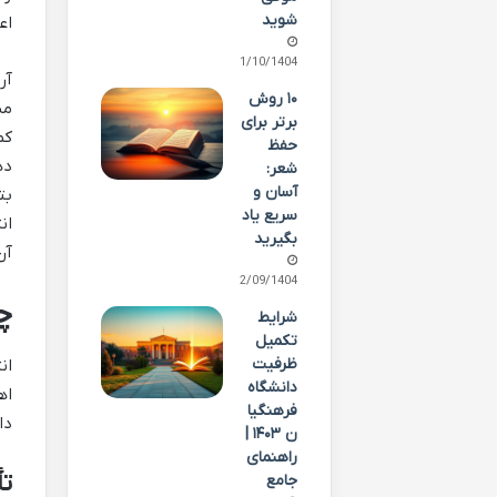
شوید
اع
01/10/1404
آر
۱۰ روش
مس
برتر برای
کم
حفظ
شعر:
آسان و
بت
سریع یاد
ان
بگیرید
آن
22/09/1404
چ
شرایط
تکمیل
ظرفیت
ان
دانشگاه
اه
فرهنگیا
دا
ن ۱۴۰۳ |
راهنمای
تأ
جامع