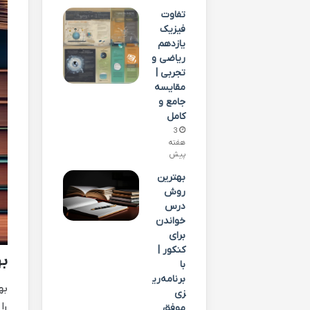
تفاوت
فیزیک
یازدهم
ریاضی و
تجربی |
مقایسه
جامع و
کامل
3
هفته
پیش
بهترین
روش
درس
خواندن
برای
کنکور |
به
با
برنامه‌ری
زی
را
موفق