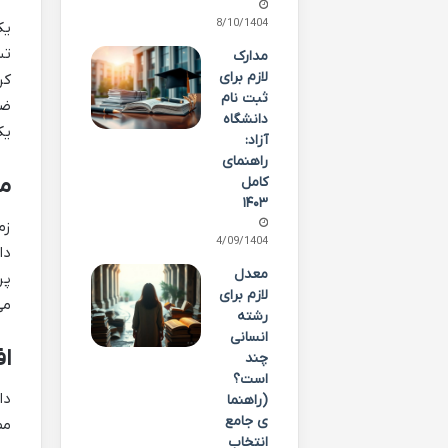
08/10/1404
یک
تس
مدارک
لازم برای
کر
ثبت نام
ضع
دانشگاه
یک
آزاد:
راهنمای
مد
کامل
۱۴۰۳
زم
14/09/1404
دا
معدل
پر
لازم برای
می
رشته
انسانی
ا
چند
است؟
دا
(راهنما
ی جامع
مط
انتخاب