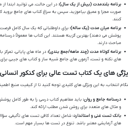
برنامه بلندمدت (بیش از یک سال):
در این حالت، می توانید ابتدا از م
صورت مجزا و عمیق بیاموزید، سپس به سراغ کتاب های جامع بروید که
کنند.
برنامه میان مدت (یک ساله):
برای داوطلبانی که یک سال کامل فرصت دا
پوشش می دهند) بهترین گزینه هستند. این کتاب ها معمولاً درسنامه 
مباحث دارند.
برنامه کوتاه مدت (چند ماهه/جمع بندی):
در ماه های پایانی، تمرکز ب
های نکته و تست، آزمون های جامع شبیه ساز و کتاب های جیبی برای مر
ژگی های یک کتاب تست عالی برای کنکور انسانی
گام انتخاب، به این ویژگی های کلیدی توجه کنید تا از کیفیت منبع اطمی
درسنامه جامع و روان:
باید مفاهیم کتاب درسی را به طور کامل پوشش 
و مثال های متعدد برای روشن شدن مطلب ارائه کند.
بانک تست غنی و استاندارد:
شامل تعداد کافی تست های تألیفی، سؤال
های آزمایشی معتبر باشد. تنوع در تست ها بسیار مهم است.