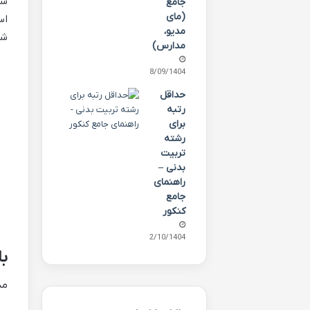
شن
جامع
(مای
اس
مدیو،
شو
مدارس)
08/09/1404
حداقل
رتبه
برای
رشته
تربیت
بدنی –
راهنمای
جامع
کنکور
12/10/1404
با
مد