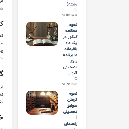
می
رشته)
شو
09/10/1404
کس
نحوه
مطالعه
کن
کنکور در
من
یک ماه
باقیماند
چا
ه: برنامه
نه
ریزی
تضمینی
گ
قبولی
09/09/1404
نحوه
نظ
گرفتن
بگ
سوابق
تحصیلی
خ
|
راهنمای