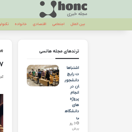
بین الملل
اجتماعی
اقتصادی
خانواده
تکنول
ترندهای مجله هانسی
۷+ بهترین منابع کتاب تست انسانی کنکور ۱۴۰۳ – راه
اشتباها
ت رایج
آخری
دانشجوی
ان در
انجام
پروژه
های
دانشگاه
ی
3 روز
پیش