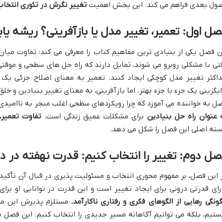
ول بعدی فراهم می کند. این بخش اهمیت
تغییر نگرش در تئوری انتخا
ل اول: تعمیر، تغییر مدل یا بازآفرینی؟ ریشه ی
ن فصل یکی از بنیادی ترین مفاهیم کتاب را معرفی می کند: تفاوت میان ت
تی با مشکلی روبرو می شوند، تمایل دارند که راه حل های سطحی و موقتی ر
اکثر تغییر مدل کوچکی ایجاد کنند. تعمیر به معنای اصلاح جزئی ی
یگزینی یک جزء با جزء بهتر. اما بازآفرینی، به معنای تغییر بنیادین و 
ل به خواننده می آموزد که چرا رویکردهای سطحی اغلب منجر به ناامیدی
 عنوان راه حل بنیادین
برای مشکلات عمیق زندگی است.
تفاوت تعمیر،
ته اصلی این فصل را شکل می دهد.
ل دوم: تغییر را انتخاب کنیم: قدرت نهفته در د
 این فصل، بر مفهوم محوری انتخاب و مسئولیت پذیری در قبال آن تأکید
رای قدرتی درونی برای ایجاد تغییر است و این قدرت در توانایی او برا
ونگی رهایی از الگوهای فکری و رفتاری ناکارآمد
، مستلزم پذیرش این م
ستیم، بلکه می توانیم آگاهانه مسیر جدیدی را انتخاب کنیم. این فصل ب