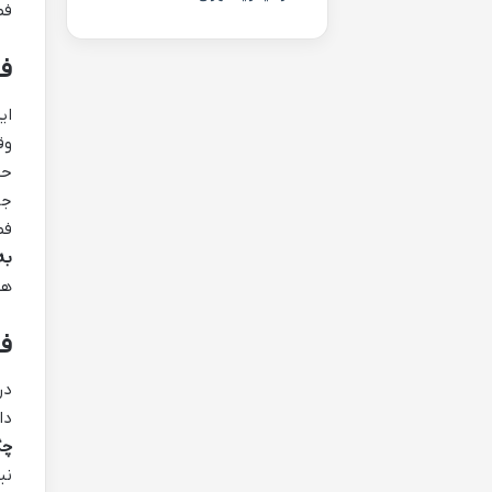
فص
فص
ای
وق
حد
جا
فص
به
هس
فص
در
دا
چگ
نی