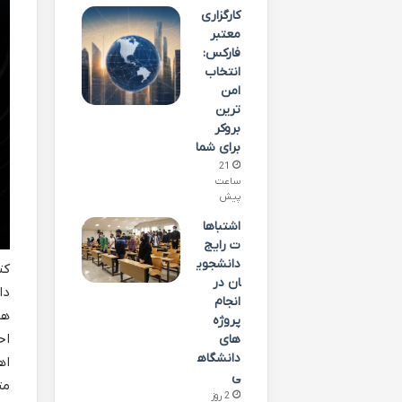
کارگزاری
معتبر
فارکس:
انتخاب
امن
ترین
بروکر
برای شما
21
ساعت
پیش
اشتباها
ت رایج
دانشجوی
کت
ان در
دا
انجام
هس
پروژه
اح
های
دانشگاه
اه
ی
مت
2 روز