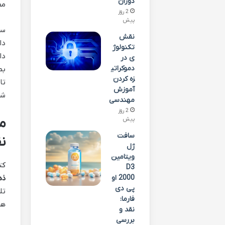
دوران
مف
2 روز
پیش
سو
نقش
دا
تکنولوژ
دا
ی در
دموکراتی
بم
زه کردن
تا
آموزش
شو
مهندسی
2 روز
م
پیش
سافت
ن
ژل
ویتامین
کت
D3
ذه
2000 او
پی دی
تل
فارما:
هد
نقد و
بررسی