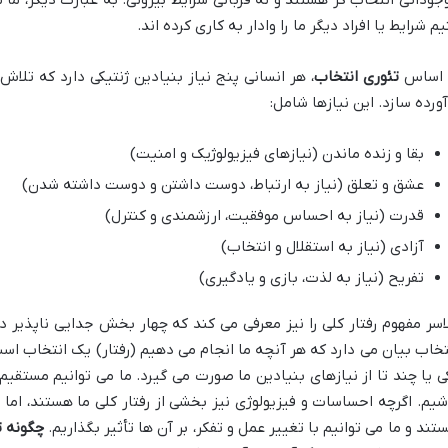
جوداتی انتخاب گر هستند و نه قربانی شرایط بیرونی. به عبارت دیگر، ما
یم شرایط یا افراد دیگر ما را وادار به کاری کرده اند.
 اساس
تئوری انتخاب
، هر انسانی پنج نیاز بنیادین ژنتیکی دارد که تلا
آورده سازد. این نیازها شامل:
بقا و زنده ماندن (نیازهای فیزیولوژیک و امنیت)
عشق و تعلق (نیاز به ارتباط، دوست داشتن و دوست داشته شدن)
قدرت (نیاز به احساس موفقیت، ارزشمندی و کنترل)
آزادی (نیاز به استقلال و انتخاب)
تفریح (نیاز به لذت، بازی و یادگیری)
اسر مفهوم رفتار کلی را نیز معرفی می کند که چهار بخش جدایی ناپذیر دا
تخاب بیان می دارد که هر آنچه ما انجام می دهیم (رفتار) یک انتخاب است
ی یا چند تا از نیازهای بنیادین ما صورت می گیرد. ما می توانیم مستقیم 
شیم. اگرچه احساسات و فیزیولوژی نیز بخشی از رفتار کلی ما هستند، اما 
تند و ما می توانیم با تغییر عمل و تفکر، بر آن ها تأثیر بگذاریم.
چگونه ت