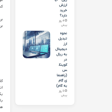
مو
ارزش
کن
خرید
دارد؟
بر
4 روز
پیش
بر
نحوه
تبدیل
ارز
دیجیتال
به ریال
در
کوینک
س
(راهنما
ی گام
گل
به گام)
ان
5 روز
یک
پیش
با
هس