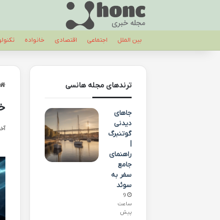
بین الملل
اجتماعی
اقتصادی
خانواده
تکنول
ترندهای مجله هانسی
خل
جاهای
دیدنی
آخری
گوتنبرگ
|
راهنمای
جامع
سفر به
سوئد
9
ساعت
پیش