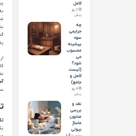
پی
کامل
2 روز
به
پیش
شا
چه
بت
جرایمی
گذ
سوء
پذ
پیشینه
محسوب
می
ار
شود؟
کا
(لیست
نظ
کامل و
آم
جامع)
سر
4 روز
پیش
نقد و
ت
بررسی
صابون
تئ
ماساژ
یک
بیوتی
رین – آیا