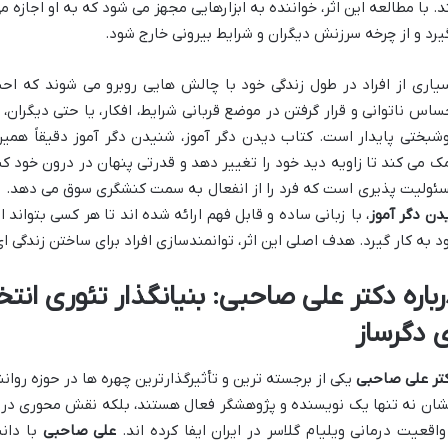
د. با مطالعه این اثر، خواننده به ابزارهایی مجهز می شود که به او اجازه
یرد و از چرخه سرزنش دیگران و شرایط بیرونی خارج شود.
یاری از افراد در طول زندگی خود با چالش هایی روبرو می شوند که احس
ساس ناتوانی و قرار گرفتن در موضع قربانی شرایط، افکار، یا حتی دیگران،
شبختی پایدار است. کتاب دیدن دگر آموز، شنیدن دگر آموز دقیقاً همین
ک می کند تا زاویه دید خود را تغییر دهد و قدرتی پنهان در درون خود ک
ئولیت پذیری است که فرد را از انفعال به سمت کنشگری سوق می دهد. د
دن دگر آموز
، با زبانی ساده و قابل فهم ارائه شده اند تا هر کسی بتواند از
د به کار گیرد. هدف اصلی این اثر، توانمندسازی افراد برای ساختن زندگی ا
باره
دکتر علی صاحبی
: بنیانگذار تئوری انت
ی دگرساز
تر علی صاحبی
یکی از برجسته ترین و تأثیرگذارترین چهره ها در حوزه روان
شان نه تنها یک نویسنده و پژوهشگر فعال هستند، بلکه نقش محوری در
واقعیت درمانی ویلیام گلاسر در ایران ایفا کرده اند.
علی صاحبی
با دانش