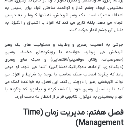
برنامه ریزی، سازماندهی و کنترل تمرکز دارد، در حالی که رهبری، الهام
بخشیدن، ایجاد چشم انداز و توانمند ساختن افراد برای رسیدن به
اهداف مشترک است. یک رهبر اثربخش، نه تنها کارها را به درستی
انجام می دهد، بلکه کاری می کند که افراد با اشتیاق و انگیزه، به
دنبال آن چشم انداز حرکت کنند.
جوشی به اهمیت رهبری و وظایف و مسئولیت های یک رهبر
اثربخش می پردازد. خواننده با رویکردهای مختلف رهبری
(خصوصیات، رفتار، موقعیتی/اقتضایی) و سبک های رهبری
(دیکتاتوری، آزادانه، دموکراتیک/مشارکتی) آشنا می شود. او درمی
یابد که چگونه انتخاب سبک مناسب با توجه به شرایط و افراد، می
تواند اثربخشی رهبر را دوچندان کند. این فصل، به خواننده کمک می
کند تا پتانسیل رهبری خود را کشف کرده و بیاموزد که چگونه با
الهام بخشیدن به دیگران، نتایجی فراتر از انتظار به دست آورد.
فصل هفتم: مدیریت زمان (Time
Management)