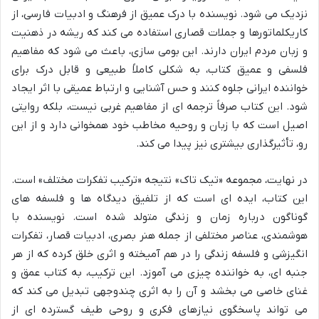
نزدیک می شود. نویسنده با درک عمیق از فرهنگ و ادبیات فارسی، از
کاریکلماتورها و جملات قصاری استفاده می کند که ریشه در ذهنیت
و زبان مردم ایران دارند. این بومی سازی، باعث می شود که مفاهیم
فلسفی و عمیق کتاب، به شکلی کاملاً طبیعی و قابل درک برای
خواننده ایرانی جلوه کنند و حس آشنایی و ارتباط عمیقی با اثر ایجاد
شود. این کتاب صرفاً ترجمه ای از مفاهیم غربی نیست، بلکه روایتی
اصیل است که با زبان و روحیه مخاطب خود همخوانی دارد و از این
رو، تأثیرگذاری بیشتری نیز پیدا می کند.
در نهایت، مجموعه «تیک تاک» نتیجه «ترکیب تفکرات مختلف» است.
این کتاب، ایده ای است که از تلفیق دیدگاه ها و فلسفه های
گوناگون درباره زمان و زندگی متولد شده است. نویسنده با
هوشمندی، عناصر مختلفی از جمله هنر بصری، ادبیات قصار، تفکرات
انگیزشی و فلسفه زندگی را در هم آمیخته و اثری خلق کرده که از هر
جنبه ای، به خواننده چیزی می آموزد. این ترکیب، به کتاب عمق و
غنای خاصی می بخشد و آن را به اثری چندوجهی تبدیل می کند که
می تواند پاسخگوی نیازهای فکری و روحی طیف گسترده ای از