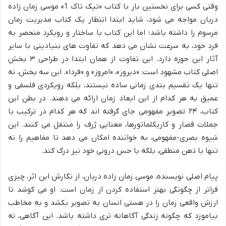
وقتی کسی برای نخستین بار با کتاب «تیک تاک 1» موسی زمان زاده
دربان مواجه می شود، شاید ابتدا انتظار یک کتاب مدیریت زمان
مرسوم را داشته باشد؛ اما این کتاب با ساختار و رویکرد منحصر به
فرد خود، به سرعت نشان می دهد که تفاوت های بنیادینی با سایر
آثار این حوزه دارد. این تفاوت از همان ابتدا در طراحی ۳ بخش
اصلی کتاب مشهود است: «دیروز»، «امروز» و «فردا». این سه بخش، نه
تنها یک تقسیم بندی زمانی ساده نیستند، بلکه رویکردی فلسفی و
عمیق به هر کدام از این ابعاد زمان ارائه می دهند. در بطن این
کتاب، ۲۴ تصویر مفهومی جای گرفته اند که هر کدام در ترکیب با
جملات قصار و کاریکلماتورها، معنایی ژرف را منتقل می کنند. این
شیوه بصری-مفهومی، به خواننده امکان می دهد تا مفاهیم را نه
تنها با ذهن منطقی، بلکه با حس درونی خود نیز درک کند.
پیام اصلی نویسنده، موسی زمان زاده دربان، از نگارش این اثر، چیزی
فراتر از چگونگی بهتر استفاده کردن از زمان است. او می کوشد تا
ارزش واقعی زمان را در هستی انسان به تصویر بکشد و به مخاطب
بیاموزد که چگونه زندگی آگاهانه تری داشته باشد. این آگاهی، نه