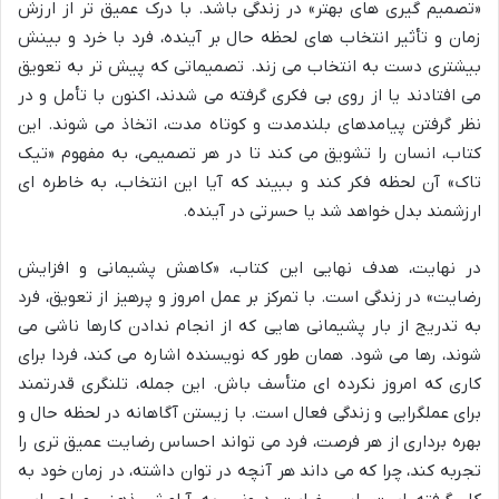
«تصمیم گیری های بهتر» در زندگی باشد. با درک عمیق تر از ارزش
زمان و تأثیر انتخاب های لحظه حال بر آینده، فرد با خرد و بینش
بیشتری دست به انتخاب می زند. تصمیماتی که پیش تر به تعویق
می افتادند یا از روی بی فکری گرفته می شدند، اکنون با تأمل و در
نظر گرفتن پیامدهای بلندمدت و کوتاه مدت، اتخاذ می شوند. این
کتاب، انسان را تشویق می کند تا در هر تصمیمی، به مفهوم «تیک
تاک» آن لحظه فکر کند و ببیند که آیا این انتخاب، به خاطره ای
ارزشمند بدل خواهد شد یا حسرتی در آینده.
در نهایت، هدف نهایی این کتاب، «کاهش پشیمانی و افزایش
رضایت» در زندگی است. با تمرکز بر عمل امروز و پرهیز از تعویق، فرد
به تدریج از بار پشیمانی هایی که از انجام ندادن کارها ناشی می
شوند، رها می شود. همان طور که نویسنده اشاره می کند، فردا برای
کاری که امروز نکرده ای متأسف باش. این جمله، تلنگری قدرتمند
برای عملگرایی و زندگی فعال است. با زیستن آگاهانه در لحظه حال و
بهره برداری از هر فرصت، فرد می تواند احساس رضایت عمیق تری را
تجربه کند، چرا که می داند هر آنچه در توان داشته، در زمان خود به