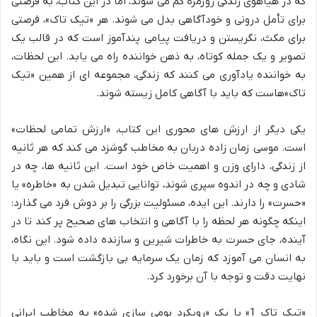
که در هیاهوی زندگی روزمره گم می شوند، اما در این کتاب، به فرصتی
برای تأمل درونی و خودآگاهی بدل می شوند. هر «تیک تاک»، فرصتی
برای مکث، نگریستن و دریافت پیامی پندآموز است که در قالب یک
تصویر و یک جمله کوتاه، به ذهن خواننده راه می یابد. این لحظات،
به خواننده یادآوری می کنند که زندگی، مجموعه ای از همین «تیک
تاک»هاست که باید با آگاهی کامل زیسته شوند.
یکی دیگر از ارزش های محوری این کتاب، «ارزش تمامی لحظات»
است. موسی زمان زاده دربان به مخاطب گوشزد می کند که هر ثانیه
از زندگی، دارای وزن و اهمیت خاص خود است. این ثانیه ها، چه در
شادی و چه در اندوه سپری شوند، توانایی تبدیل شدن به «خاطره» یا
«حسرت» را دارند. این ایده، مسئولیت بزرگی را بر دوش فرد می گذارد:
اینکه چگونه هر لحظه را با آگاهی و انتخاب های صحیح پر کند تا در
آینده، جای حسرت به خاطرات شیرین و سازنده داده شود. این نگاه،
به انسان می آموزد که زمان یک سرمایه بی بازگشت است و باید با
نهایت دقت و توجه با آن برخورد کرد.
«تیک تاک 1» با یک «رویکرد بومی سازی شده» به مخاطب ایرانی