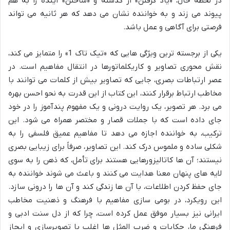
در لحظه حال، «یاد گرفتن» از گذشته و «ساختن» آینده را به هم
پیوند می زند و به خواننده نشان می دهد که هر ثانیه می تواند
فرصتی برای آگاهی و عمل باشد.
یکی از برجسته ترین ویژگی هایی که «تیک تاک 1» را متمایز می کند،
نقش محوری تصاویر و کاریکلماتورها در انتقال مفاهیم است. در
عصر ارتباطات بصری، جایی که تصاویر بیش از کلمات می توانند با
مخاطب ارتباط برقرار کنند، این کتاب از این قدرت به نحو احسن بهره
می برد. هر تصویر، یک روایت درونی و یک مفهوم پندآموز را در خود
جای داده است که با جملات قصار و مختصر همراه می شود. این
ترکیب، به خواننده اجازه می دهد تا مفاهیم عمیق فلسفی را به
شکلی ساده و ملموس درک کند. این تصاویر، صرفاً برای زیبایی بصری
نیستند؛ آن ها کاتالیزورهایی هستند برای تأمل، که ذهن را به سوی
لایه های پنهان معنا هدایت می کنند و باعث می شوند خواننده به
جای حفظ کردن اطلاعات، با آن ها زندگی کند و آن ها را درونی سازد.
این رویکرد، در بومی سازی مفاهیم با فرهنگ و ذهنیت مخاطب
ایرانی نیز بسیار موفق عمل کرده است، چرا که از دل سنت ادبی و
فرهنگی ما، حکایات و ضرب المثل ها اغلب با تصویرسازی و ایجاز