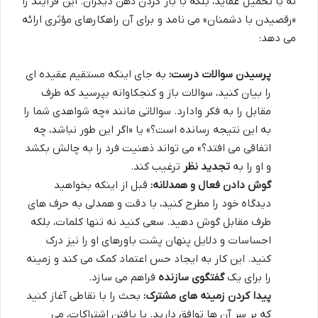
نه با تحمیل عقاید، بلکه با باز کردن ذهن دیگران. این فرآیند را
«رقصیدن با دشمنان» می نامد و برای آن راهکارهای مؤثری ارائه
می دهد:
پرسیدن سوالات درست:
به جای اینکه مستقیم عقیده ای
را بیان کنید، سوالات باز و کنجکاوانه بپرسید که طرف
مقابل را به فکر وادارد. سوالاتی مانند «چه شواهدی شما را
به این نتیجه رسانده است؟» یا «اگر این طور نباشد، چه
اتفاقی می افتد؟» می تواند ذهنیت فرد را به چالش بکشد
و او را به
تجدید نظر
ترغیب کند.
گوش دادن فعال و همدلانه:
قبل از اینکه بخواهید
دیدگاه خود را مطرح کنید، با دقت و همدلی به حرف های
طرف مقابل گوش دهید. سعی کنید نه تنها کلمات، بلکه
احساسات و دلایل پنهان پشت باورهای او را نیز درک
کنید. این کار به ایجاد حس اعتماد کمک می کند و زمینه
را برای یک
گفتگوی سازنده
فراهم می سازد.
پیدا کردن زمینه های مشترک:
بحث را با نقاطی آغاز کنید
که بر سر آن ها توافق دارید. با یافتن اشتراکات، می