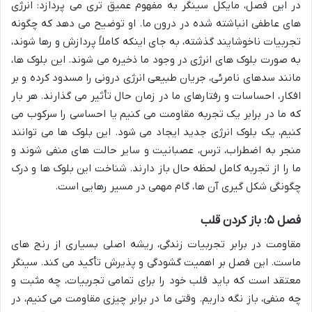
در این فصل، مایکل سینگر به مفهوم عمیق تری می پردازد: انرژی
های عاطفی انباشته شده در درون ما. او توضیح می دهد که چگونه
تجربیات ناخوشایند گذشته، به جای اینکه کاملاً پردازش و رها شوند،
به صورت بلوک های انرژی در وجود ما ذخیره می شوند. این بلوک ها،
مانند سدهای نامرئی، جریان طبیعی انرژی درونی را مسدود کرده و بر
افکار، احساسات و رفتارهای ما در زمان حال تأثیر می گذارند. هر بار
که ما در برابر یک تجربه مقاومت می کنیم یا احساسی را سرکوب می
کنیم، یک بلوک انرژی جدید ایجاد می شود. این بلوک ها می توانند
منجر به اضطراب، ترس، عصبانیت و سایر حالت های منفی شوند و
ما را از تجربه کامل لحظه حال باز دارند. شناخت این بلوک ها و درک
چگونگی شکل گیری آن ها، گام مهمی در مسیر رهایی است.
فصل ۵: باز کردن قلب
مقاومت در برابر تجربیات زندگی، ریشه اصلی بسیاری از رنج های
ماست. این فصل بر اهمیت گشودگی و پذیرش تأکید می کند. سینگر
معتقد است که باید قلب خود را برای تمامی تجربیات، چه مثبت و
چه منفی، باز نگه داریم. وقتی ما در برابر چیزی مقاومت می کنیم، در