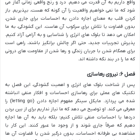
واقع داریم به آن قدرت می دهیم. درد و رنج واقعی زمانی آغاز می
شود که ما نمی خواهیم واقعیت را آن گونه که هست، بپذیریم. باز
کردن قلب به معنای اجازه دادن به احساسات برای جاری شدن،
بدون قضاوت یا تلاش برای سرکوب آن هاست. این گشودگی، به ما
امکان می دهد تا بلوک های انرژی را شناسایی و به آرامی آزاد کنیم.
پذیرش تجربیات جدید، حتی اگر چالش برانگیز باشند، راهی است
برای همگام شدن با جریان زندگی و رها شدن از مقاومت های درونی
که ما را در بند نگه داشته اند.
فصل ۶: نیروی رهاسازی
پس از شناخت بلوک های انرژی و اهمیت گشودگی، این فصل به
تکنیک های عملی برای رهاسازی احساسات و افکار منفی انباشته
شده می پردازد. مایکل سینگر مفهوم اجازه دادن (letting go) را
معرفی می کند. او توضیح می دهد که ما نیاز نداریم برای از بین بردن
دردها یا احساسات منفی تلاش کنیم؛ بلکه باید به آن ها اجازه
دهیم که صرفاً جاری شوند و از وجود ما عبور کنند. این کار با
مشاهده بی طرفانه احساسات، بدون درگیر شدن یا قضاوت آن ها