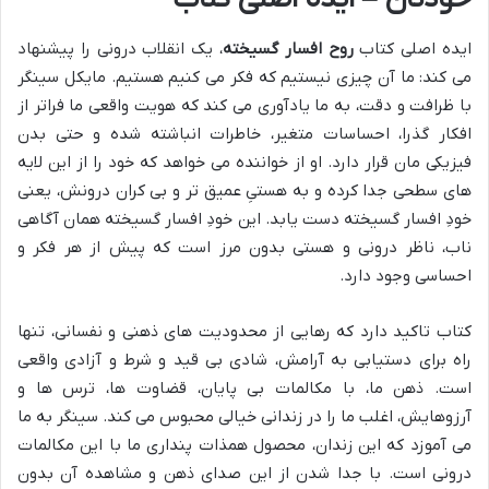
ایده اصلی کتاب
روح افسار گسیخته
، یک انقلاب درونی را پیشنهاد
می کند: ما آن چیزی نیستیم که فکر می کنیم هستیم. مایکل سینگر
با ظرافت و دقت، به ما یادآوری می کند که هویت واقعی ما فراتر از
افکار گذرا، احساسات متغیر، خاطرات انباشته شده و حتی بدن
فیزیکی مان قرار دارد. او از خواننده می خواهد که خود را از این لایه
های سطحی جدا کرده و به هستیِ عمیق تر و بی کران درونش، یعنی
خودِ افسار گسیخته دست یابد. این خودِ افسار گسیخته همان آگاهی
ناب، ناظر درونی و هستی بدون مرز است که پیش از هر فکر و
احساسی وجود دارد.
کتاب تاکید دارد که رهایی از محدودیت های ذهنی و نفسانی، تنها
راه برای دستیابی به آرامش، شادی بی قید و شرط و آزادی واقعی
است. ذهن ما، با مکالمات بی پایان، قضاوت ها، ترس ها و
آرزوهایش، اغلب ما را در زندانی خیالی محبوس می کند. سینگر به ما
می آموزد که این زندان، محصول همذات پنداری ما با این مکالمات
درونی است. با جدا شدن از این صدای ذهن و مشاهده آن بدون