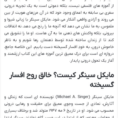
از آموزه های فلسفی نیست، بلکه دعوتی است به یک تجربه درونی،
سفری بی سابقه به اعماق وجود خود که در آن مرزهای هویت از بین
می روند و آزادی واقعی آشکار می شود. مایکل سینگر با زبانی شیوا و
ملموس، به ما نشان می دهد که آنچه ما را رنج می دهد، نه اتفاقات
بیرونی، بلکه واکنش های ذهنی ما به آن هاست. او ما را تشویق می
کند تا از زندان ساخته شده توسط ذهنمان رها شویم و به ناظر
خاموش درون، به خودِ افسار گسیخته دست یابیم. این خلاصه جامع،
دروازه ای است برای درک عمیق ترین آموزه های این کتاب ارزشمند و
آغاز یک تحول درونی پایدار.
مایکل سینگر کیست؟ خالق روح افسار
گسیخته
مایکل سینگر (Michael A. Singer) نویسنده ای است که زندگی و
آثارش، نمادی از جست وجوی عمیق برای حقیقت و رهایی درونی
محسوب می شود. او در تاریخ ۶ مه ۱۹۴۷ متولد شد و برخلاف بسیاری
از معلمان معنوی که از ابتدا در این مسیر گام نهادند، سینگر ابتدا