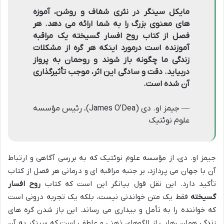
مایکل سینگر در نثری شفاف و روشن، آموزه
های معنوی بزرگ را به شما ارائه می دهد. هر
فصل از کتاب روح افسار گسیخته یک مراقبه
آموزنده است درمورد اینکه هر گره از مشکلات
زندگی ما چگونه باز شوند و روحمان به پرواز
دربیاید. دقت و سادگی این اثر، موجب تأثیرگذاری
آن شده است.
— جیمز او. دی (James O’Dea)، رئیس مؤسسه
علوم نوئتیک
جیمز او. دی، از مؤسسه علوم نوئتیک که به بررسی آگاهی و ارتباط
آن با جهان می پردازد، بر جنبه مراقبه ای و درمانی هر فصل از کتاب
تأکید دارد. این نقل قول بیانگر این است که کتاب
روح افسار
گسیخته
فقط یک متن خواندنی نیست، بلکه یک تجربه درونی است
که خواننده را به تأمل و بیداری می رساند. این باز شدن گره های
زندگی همان رهایی از الگوهای ذهنی و عاطفی است که سینگر به آن