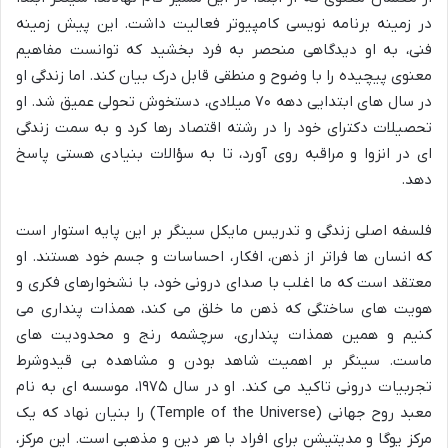
در زمینه برنامه نویسی کامپیوتر فعالیت داشت. این پیش زمینه
فنی، به او دیدگاهی منحصر به فرد بخشید که توانست مفاهیم
معنوی پیچیده را با وضوح و منطقی قابل درک بیان کند. اما زندگی او
در سال های ابتدایی دهه ۷۰ میلادی، دستخوش تحولی عمیق شد. او
تحصیلات دکترای خود را در رشته اقتصاد رها کرد و به سمت زندگی
ای در انزوا و مراقبه روی آورد، تا به سؤالات بنیادی هستی پاسخ
دهد.
فلسفه اصلی زندگی و تدریس مایکل سینگر بر این پایه استوار است
که انسان ها فراتر از ذهن، افکار، احساسات و جسم خود هستند. او
معتقد است که ما اغلب با صدای درونی خود، با نشخوارهای فکری و
هویت های ساختگی که ذهن ما خلق می کند، همذات پنداری می
کنیم و همین همذات پنداری، سرچشمه رنج و محدودیت های
ماست. سینگر بر اهمیت شاهد بودن و مشاهده بی قیدوشرط
تجربیات درونی تاکید می کند. او در سال ۱۹۷۵، موسسه ای به نام
معبد روح جهانی (Temple of the Universe) را بنیان نهاد که یک
مرکز یوگا و مدیتیشن برای افراد با هر دین و مذهبی است. این مرکز،