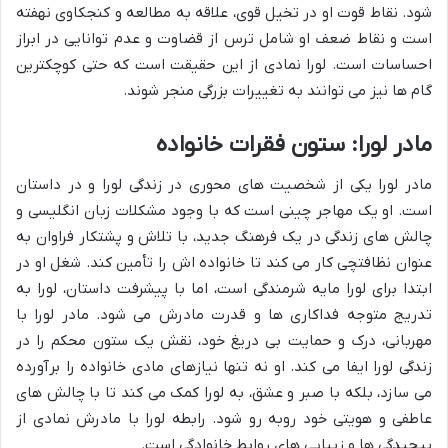
شود. نقاط قوت او در تخیل قوی، علاقه به مطالعه و کنجکاوی نهفته
است و نقاط ضعف او شامل ترس از قضاوت و عدم توانایی در ابراز
احساسات است. لورا نمادی از این حقیقت است که حتی کوچکترین
گام ها نیز می توانند به تغییرات بزرگی منجر شوند.
مادر لورا: ستون فقرات خانواده
مادر لورا یکی از شخصیت های محوری در زندگی لورا و در داستان
است. او یک مهاجر چینی است که با وجود مشکلات زبان انگلیسی و
چالش های زندگی در یک فرهنگ جدید، با تلاش و پشتکار فراوان به
عنوان نظافتچی کار می کند تا خانواده اش را تأمین کند. شغل او در
ابتدا برای لورا مایه شرمندگی است، اما با پیشرفت داستان، لورا به
تدریج متوجه فداکاری ها و قدرت مادرش می شود. مادر لورا با
مهربانی، درک و حمایت بی دریغ خود، نقش یک ستون محکم را در
زندگی لورا ایفا می کند. او نه تنها نیازهای مادی خانواده را برآورده
می سازد، بلکه با صبر و عشق، به لورا کمک می کند تا با چالش های
عاطفی و هویتی خود روبه رو شود. رابطه لورا با مادرش نمادی از
پیچیدگی ها و زیبایی های روابط خانوادگی است.