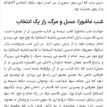
درمی یابد که این سفر، سفری از سر اجبار نبود، بلکه انتخابی آگاهانه
و از روی بصیرت بود.
شب عاشورا: عسل و مرگ، راز یک انتخاب
حوادث شب عاشورا، قلب تپنده ی کتاب «شیرین تر از عسل» است.
شبی که غربت یاران امام حسین (علیه السلام) به اوج خود می رسد و
امام، بیعت خود را از یاران برمی دارد. در این شب سرنوشت ساز،
دیالوگ معروف امام حسین (علیه السلام) با قاسم (علیه السلام) به
اوج خود می رسد. امام از قاسم می پرسند: «مرگ را چگونه می بینی؟»
و پاسخ قاسم، همان جمله جاودان «اَحلی مِنَ العسل» (شیرین تر از
عسل) است که نام کتاب نیز از آن برگرفته شده است. روایت گر با
ظرافتی خاص، به تفسیر عمیق این پاسخ می پردازد. او توضیح می
دهد که این جمله، تنها شجاعت یک نوجوان نیست، بلکه نتیجه ی
بلوغ معرفتی و بصیرتی است که قاسم در دامان اهل بیت (علیهم
السلام) کسب کرده بود. برای قاسم، مرگ در راه امام و حق، نه تنها
پایان زندگی نیست، بلکه دروازه ای به سوی ابدیت و وصال با معبود
است. این بخش، خواننده را به تأمل وامی دارد که چگونه یک