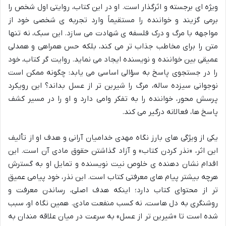
ویژه ای برجسته و اثرگذار است. او در این کتاب، روایتی اول شخص را
برمی گزیند و خواننده را مستقیماً وارد تجربه ی شخصی خود از
مواجهه با مرگ و درک فلسفه ی شهادت می سازد. این سبک، نه تنها
متن را برای مخاطب جذاب تر می کند، بلکه حس همراهی و همدلی
عمیقی بین خواننده و نویسنده ایجاد می نماید. روایت گر کتاب، خود
را در جستجوی پاسخ به سؤالی اساسی می یابد: چگونه ممکن است
نوجوانی سیزده ساله، مرگ را شیرین تر از عسل بداند؟ این رویکرد
پرسش محور، خواننده را به تفکر وامی دارد و او را در مسیر کشف
پاسخ ها، فعالانه درگیر می کند.
یکی از ویژگی های بارز نگاه مهدی خدامیان آرانی و هدف او از تألیف
این اثر، «نذر کردن کتاب» و آزاد گذاشتن حقوق مادی آن است. این
اقدام نشان دهنده ی خلوص نیت نویسنده و تمایل او به گسترش
هرچه بیشتر پیام های معرفتی کتاب است. این نذر، خود پیامی عمیق
تر از محتوای کتاب دارد؛ اینکه هدف اصلی، رساندن معرفت و
روشنگری به دل هاست، نه کسب منفعت مادی. همین نگاه او، سبب
شده است تا «شیرین تر از عسل» به سرعت در میان علاقه مندان به