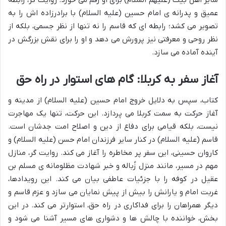
سایر اهل بیت (علیهم السلام) برای او رقم می خورد. روایت گر، رابطه
عمیق و پدرانه ی امام حسین (علیه السلام) با برادرزاده اش را به
تصویر می کشد؛ رابطه ای که قاسم را نه تنها از نظر جسمی، بلکه از
نظر روحی و معرفتی نیز پرورش می دهد و او را برای نقش بزرگش در
آینده آماده می سازد.
آغاز سفر به کربلا: گام های استوار در راه حق
کتاب، سپس به دلایل خروج امام حسین (علیه السلام) از مدینه و
آغاز حرکت به سمت کربلا می پردازد. این حرکت، تنها یک مهاجرت
نیست، بلکه قیامی برای دفاع از دین و اصلاح امت جدشان است.
قاسم (علیه السلام) در کنار سایر فرزندان امام حسن (علیه السلام) و
کاروان حسینی، این سفر پر مخاطره را آغاز می کند. روایت گر، منازل
مهم در مسیر، مانند منزل زُباله و خبر شهادت مظلومانه ی مسلم بن
عقیل در کوفه را با جزئیات عاطفی بیان می کند. این رویدادها،
غربت امام و یارانش را بیش از پیش نمایان می سازد و عزم قاسم و
دیگر همراهان را برای فداکاری در راه حق، استوارتر می کند. در این
بخش، خواننده با چالش ها و دشواری های مسیر آشنا می شود و