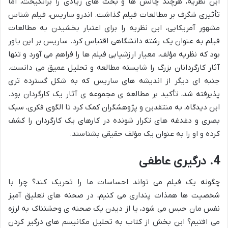
این نظریه، هرچند چالش ها و بحث های زیادی را برانگیخت، اما
تأثیری شگرف بر مطالعات فیلم گذاشت. اندرو ساریس، فیلم شناس
مشهور آمریکایی، این نظریه را برای اعتبار بخشیدن به مطالعات
فیلم به عنوان یک رشته دانشگاهی اقتباس کرد. ساریس بر این باور
بود که نظریه مؤلف، معیار ارزشیابی فیلم ها را فراهم می آورد و تنها
آثار کارگردانان بزرگ را شایسته مطالعه و تحلیل عمیق می دانست.
جنبه ای دیگر از اندیشه های ساریس که به شکل گسترده تری
پذیرفته شد، تأکید بر مطالعه ی مجموعه ی آثار یک کارگردان بود.
این دیدگاه، به منتقدین و پژوهشگران کمک کرد تا الگوی فکری، سبک
بصری و دغدغه های تکرار شونده در کارهای یک کارگردان را کشف
کرده و او را به عنوان یک مؤلف حقیقی بشناسند.
4. درگیرى عاطفى
چگونه یک فیلم می تواند احساسات ما را تحریک کند؟ چرا با
شخصیت ها همذات پنداری می کنیم، در صحنه های تعلیق آمیز
نفس مان حبس می شود، یا از دیدن یک صحنه ی وحشتناک به لرزه
می افتیم؟ این بخش از کتاب به تحلیل مکانیسم های درگیر کردن