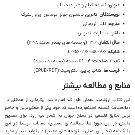
عنوان:
فلسفه فیلم و هنر دیجیتال
نویسندگان:
کاترین تامسون جونز، توماس ای وارتنبرگ
مترجم:
گلنار نریمانی
ناشر:
انتشارات ققنوس
سال انتشار:
۱۳۹۶ (و نسخه های بعدی مانند ۱۳۹۸)
شابک:
978-600-278-353-0
تعداد صفحات:
۱۱۴-۱۱۹ صفحه (بسته به نسخه)
فرمت ها:
کتاب چاپی، الکترونیک (EPUB/PDF)
منابع و مطالعه بیشتر
این کتاب ارزشمند، همان طور که اشاره شد، برگردانی از مدخلی در
«دانشنامه فلسفه استنفورد» است که خود یکی از معتبرترین و جامع
ترین منابع فلسفی در سطح جهان به شمار می رود. برای تعمیق
دانش در این حوزه ها، مطالعه ی مستقیم مقالات مرتبط در این
دانشنامه (به زبان اصلی یا ترجمه های معتبر) می تواند بسیار مفید