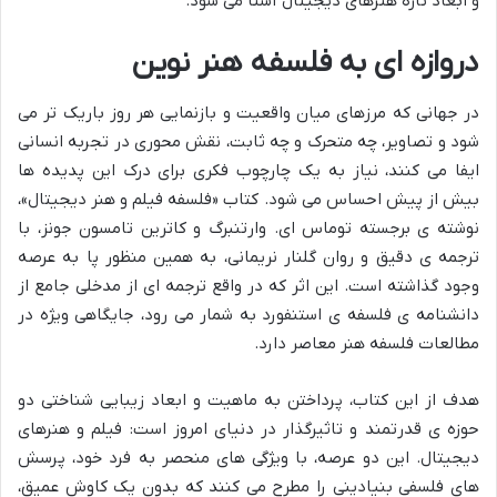
و ابعاد تازه هنرهای دیجیتال آشنا می شود.
دروازه ای به فلسفه هنر نوین
در جهانی که مرزهای میان واقعیت و بازنمایی هر روز باریک تر می
شود و تصاویر، چه متحرک و چه ثابت، نقش محوری در تجربه انسانی
ایفا می کنند، نیاز به یک چارچوب فکری برای درک این پدیده ها
بیش از پیش احساس می شود. کتاب «فلسفه فیلم و هنر دیجیتال»،
نوشته ی برجسته توماس ای. وارتنبرگ و کاترین تامسون جونز، با
ترجمه ی دقیق و روان گلنار نریمانی، به همین منظور پا به عرصه
وجود گذاشته است. این اثر که در واقع ترجمه ای از مدخلی جامع از
دانشنامه ی فلسفه ی استنفورد به شمار می رود، جایگاهی ویژه در
مطالعات فلسفه هنر معاصر دارد.
هدف از این کتاب، پرداختن به ماهیت و ابعاد زیبایی شناختی دو
حوزه ی قدرتمند و تاثیرگذار در دنیای امروز است: فیلم و هنرهای
دیجیتال. این دو عرصه، با ویژگی های منحصر به فرد خود، پرسش
های فلسفی بنیادینی را مطرح می کنند که بدون یک کاوش عمیق،