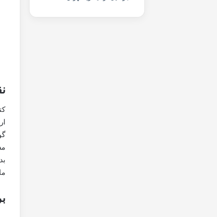
نق
کت
ار
گو
مس
بد
ما
برخ