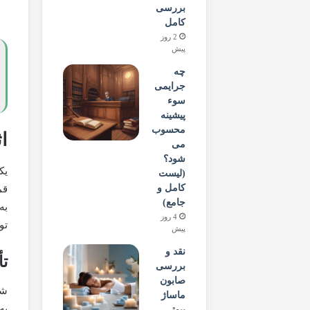
بررسی
کامل
2 روز
پیش
چه
جرایمی
سوء
پیشینه
محسوب
ا
می
شود؟
یک
(لیست
کامل و
قم
جامع)
به
4 روز
تو
پیش
نقد و
تأ
بررسی
صابون
شا
ماساژ
به
بیوتی