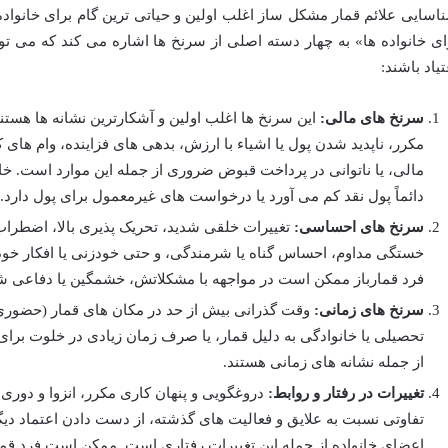
اسایی علائم قمار مشکل ساز اغلب اولین و حیاتی ترین گام برای خانوا
ای خانواده ها» به چهار دسته اصلی از سرنخ ها اشاره می کند که می ت
تیاد باشند:
سرنخ های مالی:
این سرنخ ها اغلب اولین و آشکارترین نشانه ها هستن
مکرر، ناپدید شدن پول یا اشیاء با ارزش، بدهی های فزاینده، وام های
مالی، یا ناتوانی در پرداخت قبوض ضروری از جمله این موارد است. خ
دائماً پول نقد کم می آورد یا درخواست های غیرمعمول برای پول دارد.
سرنخ های احساسی:
تغییرات خلقی شدید، تحریک پذیری بالا، اضطراب
خستگی مداوم، احساس گناه یا شرمندگی، و حتی خودزنی یا افکار خودکش
فرد قمارباز ممکن است در مواجهه با مشکلاتش، خشمگین یا دفاعی ش
سرنخ های زمانی:
وقت گذرانی بیش از حد در مکان های قمار (حضوری 
تحصیلی یا خانوادگی به دلیل قمار، یا صرف زمان زیادی در خلوت برای قم
از جمله نشانه های زمانی هستند.
تغییرات در رفتار و روابط:
دروغگویی و پنهان کاری مکرر، انزوا و دوری 
تفاوتی نسبت به علایق و فعالیت های گذشته، از دست دادن اعتماد دیگر
اعضای خانواده از جمله این تغییرات رفتاری است. ممکن است فرد قمار