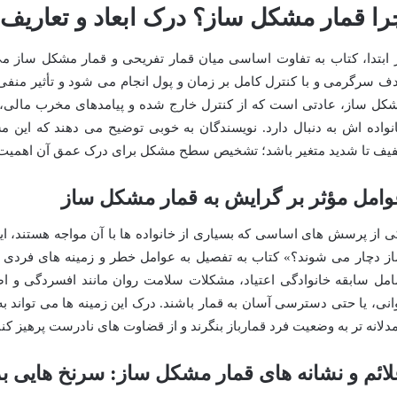
را قمار مشکل ساز؟ درک ابعاد و تعاریف
 ابتدا، کتاب به تفاوت اساسی میان قمار تفریحی و قمار مشکل ساز می 
ف سرگرمی و با کنترل کامل بر زمان و پول انجام می شود و تأثیر منفی ب
کل ساز، عادتی است که از کنترل خارج شده و پیامدهای مخرب مالی، ر
نواده اش به دنبال دارد. نویسندگان به خوبی توضیح می دهند که ای
یف تا شدید متغیر باشد؛ تشخیص سطح مشکل برای درک عمق آن اهمیت ز
وامل مؤثر بر گرایش به قمار مشکل ساز
ی از پرسش های اساسی که بسیاری از خانواده ها با آن مواجه هستند، ا
ز دچار می شوند؟» کتاب به تفصیل به عوامل خطر و زمینه های فردی و
مل سابقه خانوادگی اعتیاد، مشکلات سلامت روان مانند افسردگی و ا
انی، یا حتی دسترسی آسان به قمار باشند. درک این زمینه ها می تواند به 
دلانه تر به وضعیت فرد قمارباز بنگرند و از قضاوت های نادرست پرهیز کنن
ائم و نشانه های قمار مشکل ساز: سرنخ هایی برا