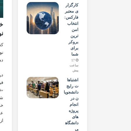
کارگزار
ی معتبر
فارکس:
خل
انتخاب
امن
نو
ترین
بروکر
کت
برای
نو
شما
ده
17
ساعت
پیش
در
اشتباها
فر
ت رایج
«ق
دانشجویا
شد
ن در
انجام
خا
پروژه
عن
های
از
دانشگاه
ی