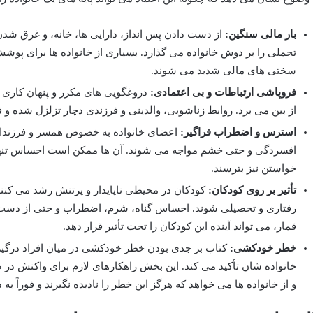
بار مالی سنگین:
از دست دادن پس انداز، دارایی ها، خانه، و غرق شدن 
تحملی را بر دوش خانواده می گذارد. بسیاری از خانواده ها برای پوش
سختی های مالی شدید می شوند.
فروپاشی ارتباطات و بی اعتمادی:
دروغگویی های مکرر و پنهان کاری ها
از بین می برد. روابط زناشویی، والدینی و فرزندی دچار تزلزل شده و
استرس و اضطراب فراگیر:
اعضای خانواده به خصوص همسر و فرزندان
افسردگی و حتی خشم مواجه می شوند. آن ها ممکن است احساس تنهای
خواستن نیز بترسند.
تأثیر بر روی کودکان:
کودکان در محیطی ناپایدار و پرتنش رشد می کنن
رفتاری و تحصیلی شوند. احساس گناه، شرم، اضطراب و حتی از دست دا
قمار، می تواند آینده این کودکان را تحت تأثیر قرار دهد.
خطر خودکشی:
کتاب بر جدی بودن خطر خودکشی در میان افراد درگیر
خانواده شان تأکید می کند. این بخش راهکارهای لازم برای واکنش در
و از خانواده ها می خواهد که هرگز این خطر را نادیده نگیرند و فوراً به