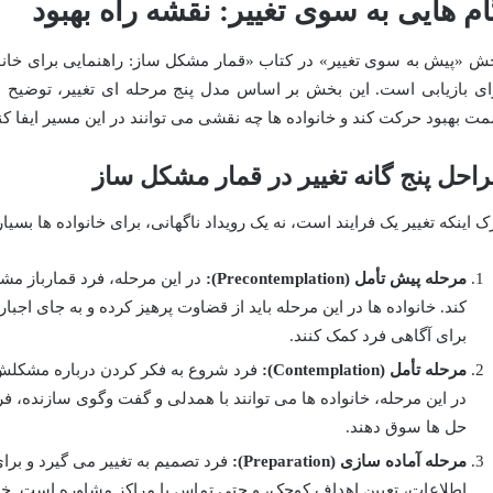
ام هایی به سوی تغییر: نقشه راه بهبود
ش «پیش به سوی تغییر» در کتاب «قمار مشکل ساز: راهنمایی برای خانوا
ای بازیابی است. این بخش بر اساس مدل پنج مرحله ای تغییر، توضیح می
ت بهبود حرکت کند و خانواده ها چه نقشی می توانند در این مسیر ایفا کنن
احل پنج گانه تغییر در قمار مشکل ساز
ک اینکه تغییر یک فرایند است، نه یک رویداد ناگهانی، برای خانواده ها بسیار
مرحله پیش تأمل (Precontemplation):
در این مرحله، فرد قمارباز مشکل
کند. خانواده ها در این مرحله باید از قضاوت پرهیز کرده و به جای اجب
برای آگاهی فرد کمک کنند.
مرحله تأمل (Contemplation):
فرد شروع به فکر کردن درباره مشکلش می
در این مرحله، خانواده ها می توانند با همدلی و گفت وگوی سازنده،
حل ها سوق دهند.
مرحله آماده سازی (Preparation):
فرد تصمیم به تغییر می گیرد و بر
اطلاعات، تعیین اهداف کوچک، و حتی تماس با مراکز مشاوره است. خان