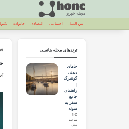
بین الملل
اجتماعی
اقتصادی
خانواده
تکنول
ترندهای مجله هانسی
خل
جاهای
دیدنی
آخری
گوتنبرگ
|
راهنمای
جامع
سفر به
سوئد
5
ساعت
پیش