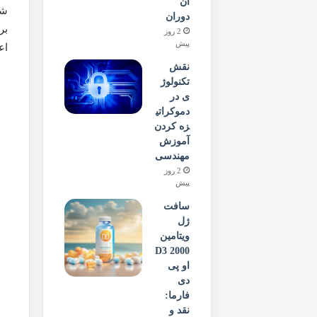
آن
شن
دوران
بر
2 روز
پیش
اع
نقش
تکنولوژ
ی در
دموکراتی
زه کردن
آموزش
مهندسی
2 روز
پیش
سافت
ژل
ویتامین
D3 2000
او پی
دی
فارما:
نقد و