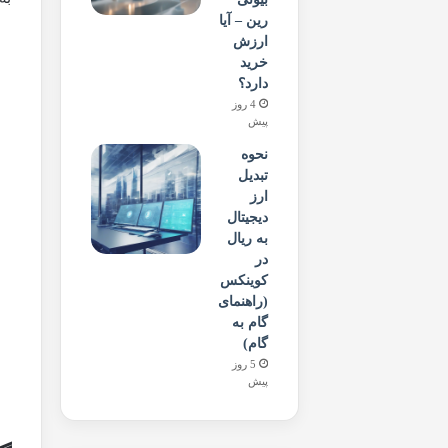
رین – آیا
ارزش
خرید
دارد؟
4 روز
پیش
نحوه
تبدیل
ارز
دیجیتال
به ریال
در
کوینکس
(راهنمای
گام به
گام)
5 روز
پیش