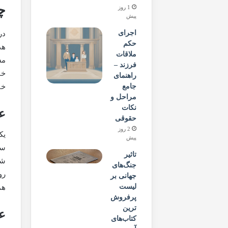
چ
1 روز
پیش
اجرای
در
حکم
هد
ملاقات
مش
فرزند –
خا
راهنمای
خف
جامع
مراحل و
نکات
ع
حقوقی
2 روز
یک
پیش
سا
تاثیر
شا
جنگ‌های
رو
جهانی بر
لیست
هم
پرفروش‌
ترین
عل
کتاب‌های