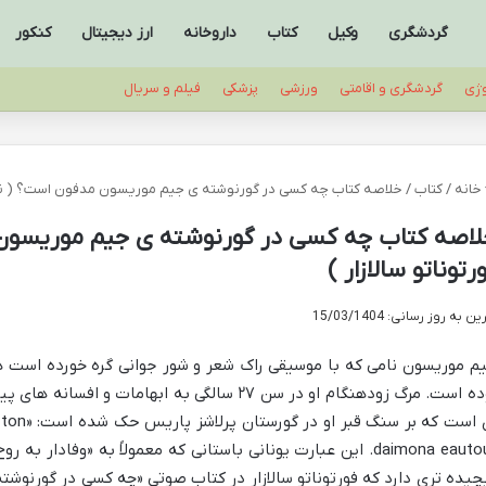
گردشگری
وکیل
کتاب
داروخانه
ارز دیجیتال
کنکور
وژی
گردشگری و اقامتی
ورزشی
پزشکی
فیلم و سریال
خانه
/
کتاب
/
خلاصه کتاب چه کسی در گورنوشته ی جیم موریسون مدفون است؟ ( نویس
لاصه کتاب چه کسی در گورنوشته ی جیم موریسون
رتوناتو سالازار )
ن به روز رسانی: 15/03/1404
م موریسون نامی که با موسیقی راک شعر و شور جوانی گره خورده است 
بوده است. مرگ زودهنگام او در سن ۲۷ سالگی به ابهام
ای است ک
daimona eautou). این عبارت یونانی باستانی که معمولاً به «وفاد
چیده تری دارد که فورتوناتو سالازار در کتاب صوتی «چه کسی در گورنو