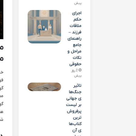
پیش
اجرای
حکم
ملاقات
فرزند –
راهنمای
م
جامع
مراحل و
م
نکات
حقوقی
2 روز
خل
پیش
فه
تاثیر
جنگ‌ها
مع
ی جهانی
گو
بر لیست
پرفروش‌
هن
ترین
شم
کتاب‌ها
ی آن