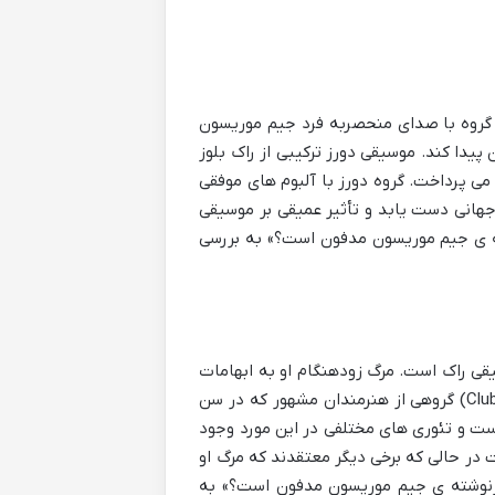
ن گروه با صدای منحصربه فرد جیم موریسون
یدا کند. موسیقی دورز ترکیبی از راک بلوز
ی پرداخت. گروه دورز با آلبوم های موفقی
و «L.A. Woman» توانست به شهرت جهانی دست یابد و تأثیر عمیقی بر موسیقی
ه ی جیم موریسون مدفون است؟» به بررسی
در تاریخ موسیقی راک است. مرگ زودهنگام او به ابهامات
و افسانه های پیرامونش دامن زد و او را به یکی از اعضای باشگاه ۲۷ (Club 27) گروهی از هنرمندان مشهور که در سن
ت و تئوری های مختلفی در این مورد وجود
 در حالی که برخی دیگر معتقدند که مرگ او
رنوشته ی جیم موریسون مدفون است؟» به