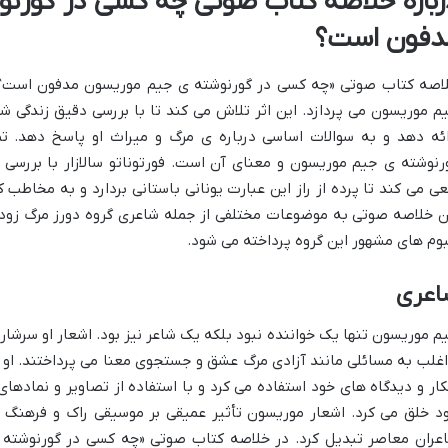
رباره خلاصه کتاب صوتی چه کسی در گورن
دفون است؟
اصه کتاب صوتی «چه کسی در گورنوشته ی جیم موریسون مدفون است؟» 
م موریسون می پردازد. این اثر تلاش می کند تا با بررسی دقیق زندگی 
ائه دهد و به سوالات اساسی درباره ی مرگ و میراث او پاسخ دهد. ت
رنوشته ی جیم موریسون و معنای آن است. فورتوناتو سالازار با بررسی
ی می کند تا پرده از راز این عبارت یونانی باستانی بردارد و به مخاطب 
ن خلاصه صوتی به موضوعات مختلفی از جمله شاعری گروه دورز مرگ زود
بوم های مشهور این گروه پرداخته می شود.
اعری
م موریسون تنها یک خواننده نبود بلکه یک شاعر نیز بود. اشعار او سرش
اغلب به مسائلی مانند آزادی مرگ عشق و جستجوی معنا می پرداختند. او ا
کار و دیدگاه های خود استفاده می کرد و با استفاده از تصاویر و نمادهای
د خلق می کرد. اشعار موریسون تأثیر عمیقی بر موسیقی راک و فرهنگ جو
عران معاصر تبدیل کرد. در خلاصه کتاب صوتی «چه کسی در گورنوشته