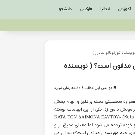
آموزش
ایتالیا
فارکس
دانشجو
نده فورتوناتو سالازار )
 مدفون است؟ ( نویسنده
خواندن این مطلب 8 دقیقه زمان میبرد
همواره شخصیتی بحث برانگیز و الهام بخش
ات و افسانه های پیرامونش دامن زد. یکی از این ابهامات نوشته
ه بر سنگ قبر او در گورستان پرلاشز پاریس حک شده است: «ΚΑΤΑ ΤΟΝ ΔΑΙΜΟΝΑ ΕΑΥΤΟΥ» (Kata ton
ار به روح خود» ترجمه می شود اما معنای عمیق تر و
شته ی جیم موریسون مدفون است؟» به آن می