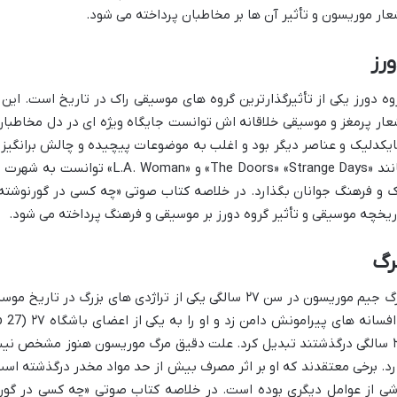
عار موریسون و تأثیر آن ها بر مخاطبان پرداخته می شود.
رز
وه دورز یکی از تأثیرگذارترین گروه های موسیقی راک در تاریخ است. ای
عار پرمغز و موسیقی خلاقانه اش توانست جایگاه ویژه ای در دل مخاطبان پ
یکدلیک و عناصر دیگر بود و اغلب به موضوعات پیچیده و چالش برانگیز م
مانند «The Doors» «Strange Days» 
ک و فرهنگ جوانان بگذارد. در خلاصه کتاب صوتی «چه کسی در گورنوشت
ریخچه موسیقی و تأثیر گروه دورز بر موسیقی و فرهنگ پرداخته می شود.
رگ
مرگ جیم موریسون در سن ۲۷ سالگی یکی از تراژدی های بزرگ 
۲۷ سالگی درگذشتند تبدیل کرد. علت دقیق مرگ موریسون هنوز مشخص نیس
رد. برخی معتقدند که او بر اثر مصرف بیش از حد مواد مخدر درگذشته است
شی از عوامل دیگری بوده است. در خلاصه کتاب صوتی «چه کسی در گو