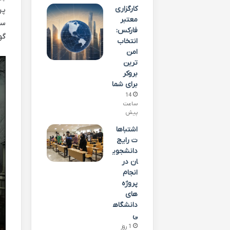
کارگزاری
پر
معتبر
سع
فارکس:
گو
انتخاب
امن
ترین
بروکر
برای شما
14
ساعت
پیش
اشتباها
ت رایج
دانشجوی
ان در
انجام
پروژه
های
دانشگاه
ی
1 روز