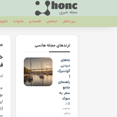
بین الملل
اجتماعی
اقتصادی
خانواده
تکنول
ترندهای مجله هانسی
خ
جاهای
فو
دیدنی
گوتنبرگ
|
آخری
راهنمای
جامع
جی
سفر به
سوئد
2
ساعت
پیش
پی