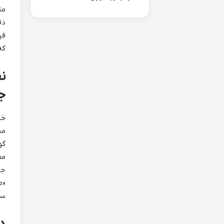
دق
که
ن
ج
خل
من
گو
مع
جی
«م
ست