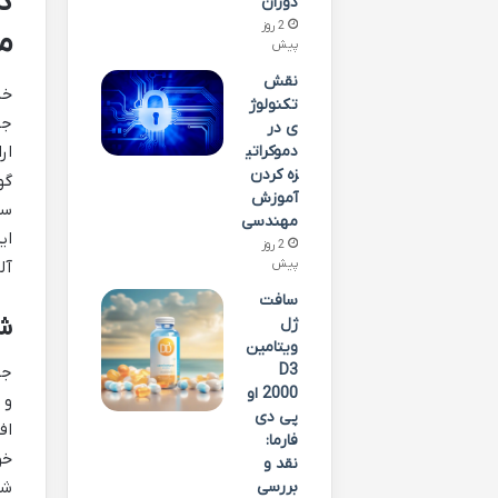
د
دوران
2 روز
م
پیش
نقش
خل
تکنولوژ
جی
ی در
ار
دموکراتی
زه کردن
گو
آموزش
سع
مهندسی
ای
2 روز
پیش
آل
سافت
ش
ژل
ویتامین
D3
جی
2000 او
و 
پی دی
اف
فارما:
خو
نقد و
بررسی
شا