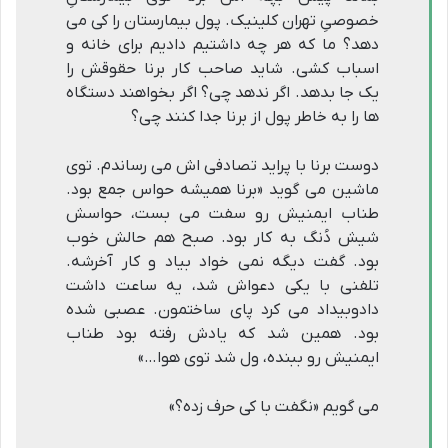
خصوصیِ تهران کلینیک. پول بیمارستان را کی می
دهد؟ ما که هر چه داشتیم دادیم برای خانه و
اسباب کشی. شاید صاحب کار برنا حقوقش را
یک جا بدهد. اگر ندهد چی؟ اگر بخواهند دستگاه
ها را به خاطر پول از برنا جدا کنند چی؟
دوست برنا با پراید تصادفی اش می رساندم. توی
ماشین می گوید «برنا همیشه حواس جمع بود.
طناب ایمنیش رو سفت می بست، حواسش
شیش دُنگ به کار بود. صبح هم حالش خوب
بود. گفت دیگه نمی خواد بیاد و کار آخرشه.
تلفنی با یکی دعواش شد، یه ساعت داشت
دادوبیداد می کرد پای ساختمون. عصبی شده
بود. همین شد که یادش رفته بود طناب
ایمنیش رو ببنده، ول شد توی هوا…»
می گویم «نگفت با کی حرف زده؟»