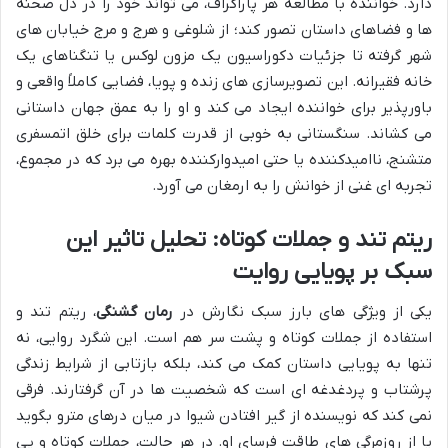
دارد. خواننده با مطالعه هر پاراگراف، می تواند خود را در دل صحنه
ها و فضاهای داستان تصور کند؛ از شلوغی و هرج و مرج خیابان های
شهر گرفته تا جزئیات دکوراسیون یک مزون لوکس یا تنگناهای یک
خانه فقیرانه. این تصویرسازی های زنده و پویا، فضایی کاملاً واقعی و
باورپذیر برای خواننده ایجاد می کند و او را به عمق جهان داستانی
می کشاند. سنگستانی به خوبی از قدرت کلمات برای خلق اتمسفری
متشنج، ناامیدکننده یا حتی امیدوارکننده بهره می برد که در مجموع،
تجربه ای غنی از خوانش را به ارمغان می آورد.
ریتم تند و جملات کوتاه: تحلیل تاثیر این
سبک بر پویایی روایت
یکی از ویژگی های بارز سبک نگارش در
رمان گشنگی
، ریتم تند و
استفاده از جملات کوتاه و پشت سر هم است. این شگرد روایی، نه
تنها به پویایی داستان کمک می کند، بلکه بازتابی از شرایط زندگی
پرشتاب و پردغدغه ای است که شخصیت ها در آن گرفتارند. فرقی
نمی کند که نویسنده از گیر افتادن شیوا در میان درهای مترو بگوید
یا از روزمرگی های طاقت فرسای او. در هر حالت، جملات کوتاه و پی