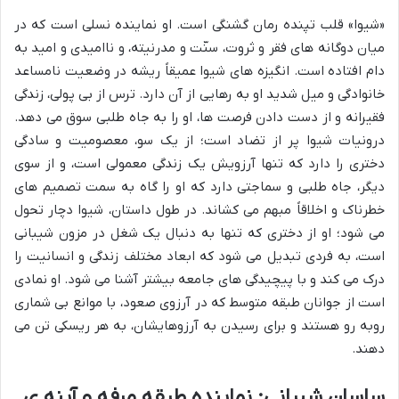
«شیوا» قلب تپنده رمان گشنگی است. او نماینده نسلی است که در
میان دوگانه های فقر و ثروت، سنّت و مدرنیته، و ناامیدی و امید به
دام افتاده است. انگیزه های شیوا عمیقاً ریشه در وضعیت نامساعد
خانوادگی و میل شدید او به رهایی از آن دارد. ترس از بی پولی، زندگی
فقیرانه و از دست دادن فرصت ها، او را به جاه طلبی سوق می دهد.
درونیات شیوا پر از تضاد است؛ از یک سو، معصومیت و سادگی
دختری را دارد که تنها آرزویش یک زندگی معمولی است، و از سوی
دیگر، جاه طلبی و سماجتی دارد که او را گاه به سمت تصمیم های
خطرناک و اخلاقاً مبهم می کشاند. در طول داستان، شیوا دچار تحول
می شود؛ او از دختری که تنها به دنبال یک شغل در مزون شیبانی
است، به فردی تبدیل می شود که ابعاد مختلف زندگی و انسانیت را
درک می کند و با پیچیدگی های جامعه بیشتر آشنا می شود. او نمادی
است از جوانان طبقه متوسط که در آرزوی صعود، با موانع بی شماری
روبه رو هستند و برای رسیدن به آرزوهایشان، به هر ریسکی تن می
دهند.
ساسان شیبانی: نماینده طبقه مرفه و آینه ی