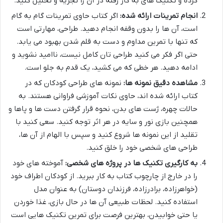
کرده و تکنیک های به کار رفته در آن را تجزیه و تحلیل کنید.
انجام تمرینات ارائه شده:
اگر کتاب حاوی تمرینات گام به گام
است، آن ها را بدون وقفه انجام دهید. طراحی، مهارتی است
که تنها با تمرین مداوم و دست به قلم شدن بهبود می یابد.
حتی اگر فکر می کنید طراحی تان کامل نیست، ناامید نشوید و
ادامه دهید. هر خطی که می کشید، یک قدم به جلو است.
مشاهده دقیق نمونه ها:
نمونه های طراحی کودکان که در
کتاب ارائه شده اند، حاوی نکات آموزشی فراوانی هستند. به
حالات چهره، ژست های بدن، نحوه قرار گرفتن دست ها و پاها و
همچنین بازی نور و سایه در هر اثر توجه کنید. سعی کنید با
تقلید از این نمونه ها شروع کنید و سپس با الهام از آن ها،
طراحی های شخصی خود را خلق کنید.
به کارگیری تکنیک ها در پروژه های شخصی:
آموخته های خود
را در خارج از چارچوب کتاب به کار ببرید. از کودکان اطراف خود
(خواهرزاده، برادرزاده، فرزندان دوستان) به عنوان مدل
استفاده کنید. لحظات طبیعی آن ها در حال بازی، غذا خوردن
یا حتی خوابیدن، بهترین فرصت برای تمرین تکنیک هایی است