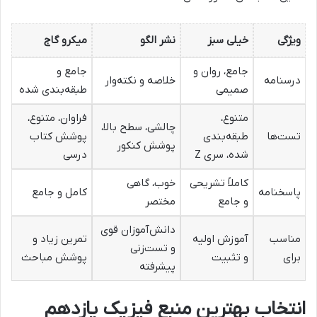
ویژگی
خیلی سبز
نشر الگو
میکرو گاج
جامع، روان و
جامع و
درسنامه
خلاصه و نکته‌وار
صمیمی
طبقه‌بندی شده
متنوع،
فراوان، متنوع،
چالشی، سطح بالا،
تست‌ها
طبقه‌بندی
پوشش کتاب
پوشش کنکور
شده، سری Z
درسی
کاملاً تشریحی
خوب، گاهی
پاسخنامه
کامل و جامع
و جامع
مختصر
دانش‌آموزان قوی
مناسب
آموزش اولیه
تمرین زیاد و
و تست‌زنی
برای
و تثبیت
پوشش مباحث
پیشرفته
انتخاب بهترین منبع فیزیک یازدهم